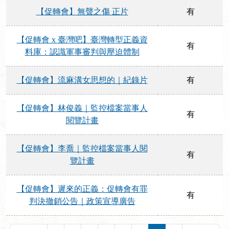
【促轉會】無聲之傷 正片
有
【促轉會 x 臺灣吧】臺灣轉型正義資
有
料庫：認識軍事審判與壓迫體制
【促轉會】流麻溝女思想的｜紀錄片
有
【促轉會】林俊義｜監控檔案當事人
有
閱覽計畫
【促轉會】李喬｜監控檔案當事人閱
有
覽計畫
【促轉會】遲來的正義：促轉會有罪
有
判決撤銷公告｜政策宣導廣告