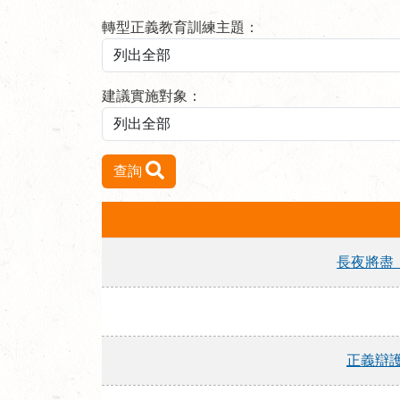
轉型正義教育訓練主題：
建議實施對象：
查詢
長夜將盡
正義辯護