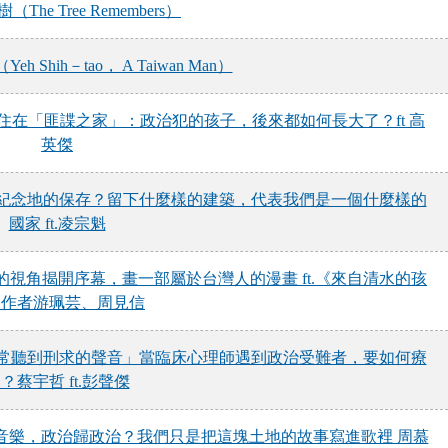
The Tree Remembers）
 Shih－tao， A Taiwan Man）
住在「匪諜之家」：政治犯的孩子，後來都如何長大了？ft 高
英傑
與紀念地的保存？留下什麼樣的建築，代表我們是一個什麼樣的
國家 ft.凌宗魁
的視角揭開序幕，畫一部屬於台灣人的漫畫 ft.《來自清水的孩
》作者游珮芸、周見信
常常聽到刑求的聲音」當臨床心理師遇到政治受難者，要如何療
？蔡宇哲 ft.彭聲傑
歸音樂，政治歸政治？我們只是把這塊土地的故事寫進歌裡 周慕