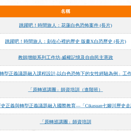
名稱
跳躍吧！時間旅人：花蓮白色恐怖案件 (長片)
跳躍吧！時間旅人：刻在心裡的歷史 版畫X白恐歷史 (長片)
教師增能系列工作坊-威權記憶及自由民主憲政
轉型正義議題融入課程設計-以白色恐怖下的女性經驗為例」工
「原轉巡講團」師資培訓（進階班）
史正義與轉型正義議題融入國際教育—「Cikasuan七腳川歷史
「原轉巡講團」師資培訓