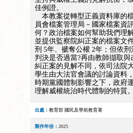
佳例證。
本教案從轉型正義資料庫的檔
員會檔案管理局－國家檔案資
何？政治檔案如何幫助我們理
並提供監察院糾正案的檔案文
刑 5年、褫奪公權 2年；但
判決是否過當?再由教師擷取
糾正案的見解不同，依司法院
學生由大法官會議的討論資料
時期黨國體制影響之下，政府運
理解威權統治時代體制的特質
出處：
教育部 國民及學前教育署
製作年份：
2025