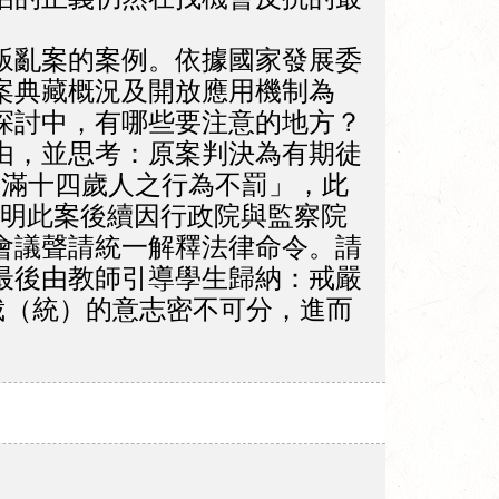
叛亂案的案例。依據國家發展委
案典藏概況及開放應用機制為
探討中，有哪些要注意的地方？
由，並思考：原案判決為有期徒
未滿十四歲人之行為不罰」，此
說明此案後續因行政院與監察院
會議聲請統一解釋法律命令。請
最後由教師引導學生歸納：戒嚴
裁（統）的意志密不可分，進而