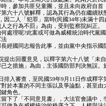
學時，參加共匪兒童團，並且未向政府自首
字第六十八號解釋，認為其行為仍在繼續狀
日，因二人「犯罪」當時(民國34年)未滿
歲人之行為不罰』為由，受到監察院糾正。
處理呢?此案或可做為威權統治時代黨國體
軍法
部長經國同志報告此事，並由黨中央指示國
察院提出回覆意見，以釋字第六十八號「未
已之措施」為由，主張國防部判決無誤。於
0日排入審查，至民國59年9月11日作成釋
官對於本案的不同主張以及爭論點，甚至由
關鍵角色。
留下了「不同意見書」，大法官會議中，
或可做為在威權統治的秩序之下，人權與法