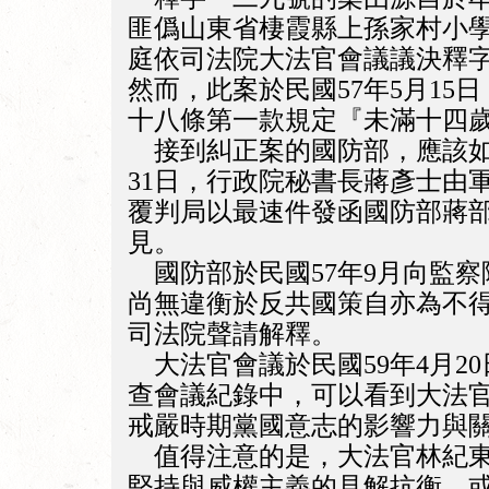
匪僞山東省棲霞縣上孫家村小
庭依司法院大法官會議議決釋
然而，此案於民國57年5月15
十八條第一款規定『未滿十四
接到糾正案的國防部，應該如何
31日，行政院秘書長蔣彥士由
覆判局以最速件發函國防部蔣
見。
國防部於民國57年9月向監
尚無違衡於反共國策自亦為不得
司法院聲請解釋。
大法官會議於民國59年4月2
查會議紀錄中，可以看到大法
戒嚴時期黨國意志的影響力與
值得注意的是，大法官林紀東
堅持與威權主義的見解抗衡，