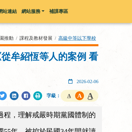
網站連結
網站服務
補課專區
園推動
課程及教材發展
高級中等以下學校
《從牟紹恆等人的案例 看
2026-02-06
字級：
過程，理解戒嚴時期黨國體制的
5年，被控於民國34年間就讀