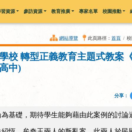
學習資源
參訪資源
教育推廣
專家名單
校園推動
跳到主要內容
網站導覽
此頁路徑：
首頁
校
等以下學校 轉型正義教育主題式教案
高中)
分享：
論為基礎，期待學生能夠藉由此案例的討論
恆、牟奇玉兩人的叛亂案。此兩人於民國5