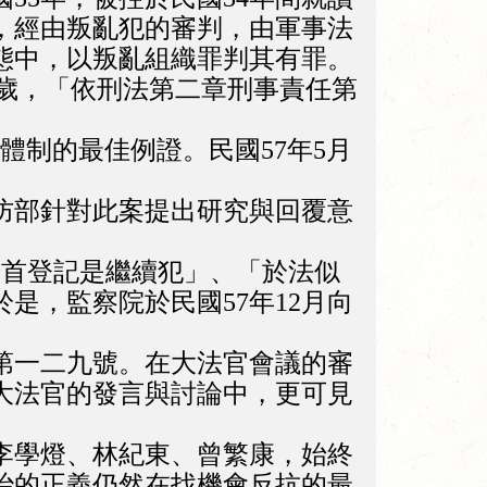
，經由叛亂犯的審判，由軍事法
態中，以叛亂組織罪判其有罪。
十四歲，「依刑法第二章刑事責任第
制的最佳例證。民國57年5月
防部針對此案提出研究與回覆意
自首登記是繼續犯」、「於法似
是，監察院於民國57年12月向
字第一二九號。在大法官會議的審
大法官的發言與討論中，更可見
李學燈、林紀東、曾繁康，始終
治的正義仍然在找機會反抗的最