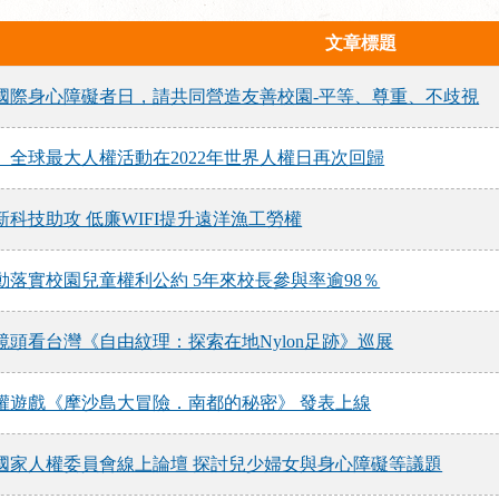
文章標題
國際身心障礙者日，請共同營造友善校園-平等、尊重、不歧視
】全球最大人權活動在2022年世界人權日再次回歸
科技助攻 低廉WIFI提升遠洋漁工勞權
落實校園兒童權利公約 5年來校長參與率逾98％
頭看台灣《自由紋理：探索在地Nylon足跡》巡展
權遊戲《摩沙島大冒險．南都的秘密》 發表上線
國家人權委員會線上論壇 探討兒少婦女與身心障礙等議題