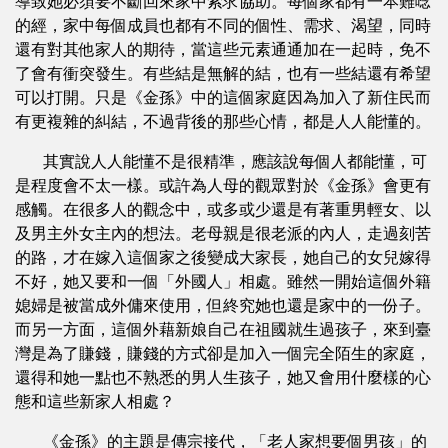
導致她必須要不斷回來家中索求協助。每個家都有一本難唸
的經，家中每個成員也都有不同的個性、需求、渴望，同時
還有對其他家人的期待，當這些元素通通加在一起時，免不
了會有衝突發生。有些結是無解的結，也有一些結還有希望
可以打開。只是《金孫》中的這個家庭因為加入了新住民而
有更複雜的糾結，不過背後的那些心情，都是人人能懂的。
其實說人人能懂不是很精準，應該說每個人都能懂，可
是程度會不太一樣。或許為人母的觀眾對於《金孫》會更有
感觸。在很多人的觀念中，或多或少還是有著重男輕女、以
及男主外女主內的想法。老母親是很老派的內人，走過刻苦
的路，才在嫁入這個家之後變成大家長，她自己的女兒嫁得
不好，她又要和一個「外國人」相處。雖然一開始這個外籍
媳婦是被當成外傭來使用，但終究她也還是家中的一份子。
而另一方面，這個外藉新娘自己在祖國就生過孩子，來到臺
灣是為了賺錢，賺錢的方式卻是加入一個完全陌生的家庭，
還得和她一點也不熟悉的男人生孩子，她又會用什麼樣的心
態和這些新家人相處？
《金孫》的主題是傳宗接代，「老人家想要個男孩」的