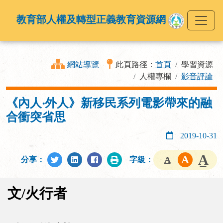
教育部人權及轉型正義教育資源網
網站導覽
此頁路徑：
首頁
學習資源
人權專欄
影音評論
《內人‧外人》新移民系列電影帶來的融
合衝突省思
2019-10-31
分享：
字級：
文/火行者