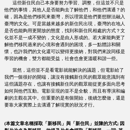
這些新住民自己本身要努力學習、調整，但這並不只是
他們的事情，其他人是否能夠去了解他們，和他們溝通？的
確，因為是他們移民來臺灣，所以理當是他們要想辦法融入
臺灣的文化。可是當越來越多的新住民出現，臺灣的在地人
是否也能夠用更開放的態度，找到和新住民相處的方式？文
化並不是一成不變的，文化是由人形成的。若大家能夠更了
解他們移民過來的心境和會遇到的困境，多一點體諒和關
懷，也許我們的文化還可以變得更接納，對我們來說同樣是
學習的機會，雙方都能受益，社會也會更溫暖和諧一些。
當然，這些並不是看電影就能解決的議題，但電影給了
我們一個很好的開端，讓沒有接觸新住民的觀眾能意識到有
這些議題存在，也讓有接觸新住民的觀眾能從更多面向思考
如何與他們互動。電影呈現的並不是全貌，而且有導演和編
劇的主觀在其中。但重要的是有個開始，後續怎麼做，還是
要靠大家實際上去溝通了解現實的狀況才行。
(本篇文章名稱採取「新移民」與「新住民」並陳的方式; 因