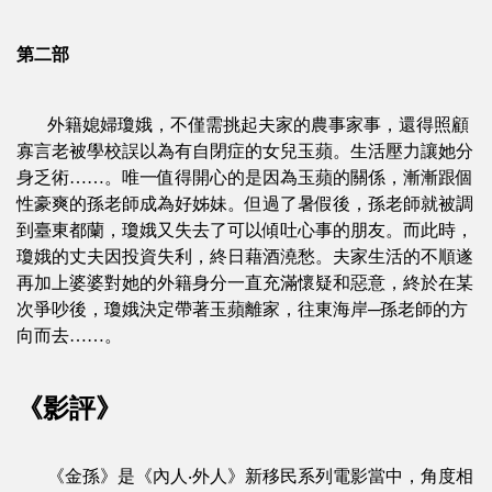
第二部
外籍媳婦瓊娥，不僅需挑起夫家的農事家事，還得照顧
寡言老被學校誤以為有自閉症的女兒玉蘋。生活壓力讓她分
身乏術……。唯一值得開心的是因為玉蘋的關係，漸漸跟個
性豪爽的孫老師成為好姊妹。但過了暑假後，孫老師就被調
到臺東都蘭，瓊娥又失去了可以傾吐心事的朋友。而此時，
瓊娥的丈夫因投資失利，終日藉酒澆愁。夫家生活的不順遂
再加上婆婆對她的外籍身分一直充滿懷疑和惡意，終於在某
次爭吵後，瓊娥決定帶著玉蘋離家，往東海岸─孫老師的方
向而去……。
《影評》
《金孫》是《內人‧外人》新移民系列電影當中，角度相