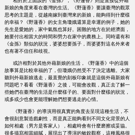
相對於上面談的《金孫》，《野蓮香》則是直接從外藉
新娘的角度來看在臺灣的生活。《野蓮香》要讓臺灣的觀眾
思考的主題是，從越南嫁到臺灣來的新娘，能夠得到什麼樣
的幸福？《野蓮香》的女主角瓊娥還算是幸運的例子，她的
先生是愛她的，家中氣氛也算好。困難的地方在於經濟面，
她要付出相當大的時間和勞力在家中的農務上。同時還有和
《金孫》類似的狀況，婆婆想要孫子，而婆婆對這名外來者
也有著不信任和歧視。
或許相對於其他外藉新娘的生活，《野蓮香》中的這個
故事算是比較幸福的了，但瓊娥仍然受不了決定逃離。大家
聽到外藉新娘逃走，最直覺的刻板印象就是這個外藉新娘有
問題吧？看看《野蓮香》之後，可能會改觀，真正去了解一
些她們在臺灣的生活是什麼樣子的、要面對什麼樣的狀況，
或多或少也會更能理解她們想要逃走的心情。
《野蓮香》的導演用很真實的角度去呈現這種生活，不
會很刻意製造戲劇性，而是真正能夠看到不同文化背景的人
如何相處（男方是客家人），相處時會有什麼磨擦或妥協。
很多描寫相當細膩，展現出了導演的敏銳觀察，這種風格很