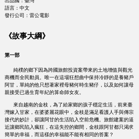
出品國：臺灣
語言：中文
發行公司：雷公電影
《故事大綱》
第一部
純樸的鄉下因為跨國旅館投資案帶來的土地增值與觀光
商機而全民動員。唯一在這場狂想曲中保持冷靜的是養豬戶
阿甘，單純的他只想著家裡母豬何時生豬仔，以及如何讓母
親接受已過生育年紀的算命師女友。
來自越南的金枝，為了給家鄉的孩子穩定生活，前來臺
灣嫁入甘家，在婆婆麗花眼中，金枝是滿足看護人手與傳宗
接代的妙計，卻讓阿甘的生活陷入空前危機。旅館建案的逼
近讓鄉民陷入瘋狂，在這失控的鄉間，金枝跟阿甘都只渴求
簡單的幸福，而這樣的幸福能不能有相同的答案？