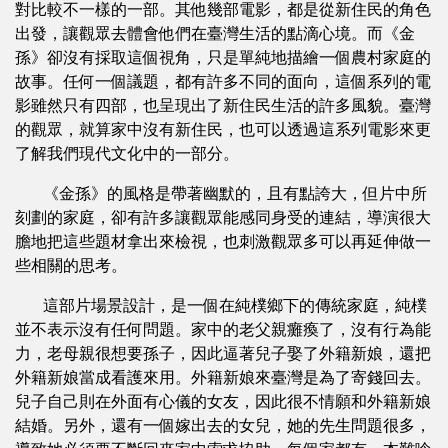
對比較不一樣的一部。其他幾部電影，都是從新住民的角色
出發，讓觀眾去體會他們在臺灣生活的點滴心境。而《金
孫》卻沒有採取這個視角，只是單純地描繪一個農村家庭的
故事。任何一個議題，都有許多不同的面向，這個系列的電
影雖然只有四部，也呈現出了新住民生活的許多風貌。臺灣
的觀眾，就算家中沒有新住民，也可以透過這系列電影來更
了解我們現代文化中的一部分。
《金孫》的風格是帶著幽默的，且有點誇大，但片中所
刻劃的家庭，卻有許多讓觀眾能感同身受的連結，導演很大
膽地把這些題材拿出來檢視，也刺激觀眾多可以再延伸做一
些相關的思考。
這部片場景設計，是一個在純樸鄉下的傳統家庭，純樸
並不表示沒有任何問題。家中的老父親癱瘓了，沒有行為能
力，老母親很想要孫子，因此逼著兒子娶了外籍新娘，還把
外籍新娘當成看護來用。外籍新娘來臺灣是為了寄錢回去。
兒子自己則在外面有心儀的女友，因此很不情願和外籍新娘
結婚。另外，還有一個嫁出去的女兒，她的先生問題很多，