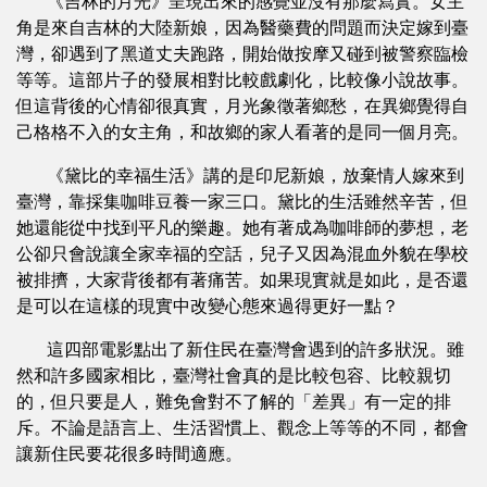
《吉林的月光》呈現出來的感覺並沒有那麼寫實。女主
角是來自吉林的大陸新娘，因為醫藥費的問題而決定嫁到臺
灣，卻遇到了黑道丈夫跑路，開始做按摩又碰到被警察臨檢
等等。這部片子的發展相對比較戲劇化，比較像小說故事。
但這背後的心情卻很真實，月光象徵著鄉愁，在異鄉覺得自
己格格不入的女主角，和故鄉的家人看著的是同一個月亮。
《黛比的幸福生活》講的是印尼新娘，放棄情人嫁來到
臺灣，靠採集咖啡豆養一家三口。黛比的生活雖然辛苦，但
她還能從中找到平凡的樂趣。她有著成為咖啡師的夢想，老
公卻只會說讓全家幸福的空話，兒子又因為混血外貌在學校
被排擠，大家背後都有著痛苦。如果現實就是如此，是否還
是可以在這樣的現實中改變心態來過得更好一點？
這四部電影點出了新住民在臺灣會遇到的許多狀況。雖
然和許多國家相比，臺灣社會真的是比較包容、比較親切
的，但只要是人，難免會對不了解的「差異」有一定的排
斥。不論是語言上、生活習慣上、觀念上等等的不同，都會
讓新住民要花很多時間適應。