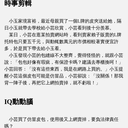
時事剪輯
小玉家境富裕，最近母親買了一個L牌的皮夾送給她，隔
日小玉就帶去學校給小芸欣賞，小芸看到後十分羨慕。
某日，小芸在逛某拍賣網站時，看到賣家賴子販賣的L牌
托特包只要五千元，與動輒數萬元的市價相較著實便宜許
多，於是買下帶去給小玉看。
小玉發現小芸的包縫線不大整齊，覺得怪怪的，就跟小芸
說：「包包好像有瑕疵，有保證卡嗎？建議去專櫃換呵！」
小芸回答：「沒有這些東西，我是在網路上買的。」小玉提
醒小芸這個皮包可能是仿冒品，小芸卻說：「沒關係！那我
背一陣子後，再把它上網拍賣掉，就不虧啦！」
IQ動動腦
小芸買了仿冒皮包，使用後又上網賣掉，要負法律責任
嗎？