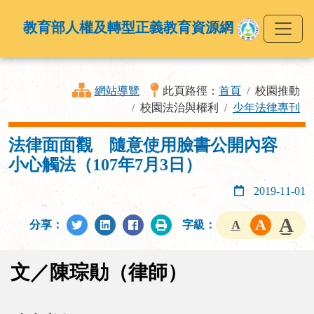
教育部人權及轉型正義教育資源網
網站導覽
此頁路徑：
首頁
校園推動
校園法治與權利
少年法律專刊
法律面面觀 隨意使用臉書公開內容
小心觸法（107年7月3日）
2019-11-01
分享：
字級：
文／陳琮勛（律師）