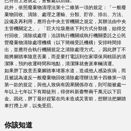
已符合上述規定，會被處以罰鍰。
此外，依照廢棄物清理法第十二條第一項的規定：「一般廢
棄物回收、清除、處理之運輸、分類、貯存、排出、方法、
設備及再利用，應符合中央主管機關之規定，其辦法由中央
主管機關定之。」「巨大垃圾應依下列方式分類後，始得交
付回收、清除或處理：洽請執行機關或執行機關委託之公民
營廢棄物清除處理機構（以下簡稱受託機構）安排時間排
出，並應符合執行機關規定之清除處理方式。」因此胖丁不
能將腳踏車隨意丟棄，而是要打電話到住家環保局轄區的清
潔隊，預約收運時間和地點，清潔隊就會派車輛清運。
如果胖丁故意丟棄腳踏車堵塞水道，造成他人感染疾病，而
且被認為違反一般廢棄物回收清除處理辦法第十四條第一項
第一款的規定，與他人致病有因果關係存在，則可能被處一
年以上七年以下有期徒刑，得併科新臺幣兩千萬元以下罰
金。因此，胖丁最好趕緊在尚未造成災害前，想辦法把腳踏
車打撈上岸，以免受罰。
你該知道