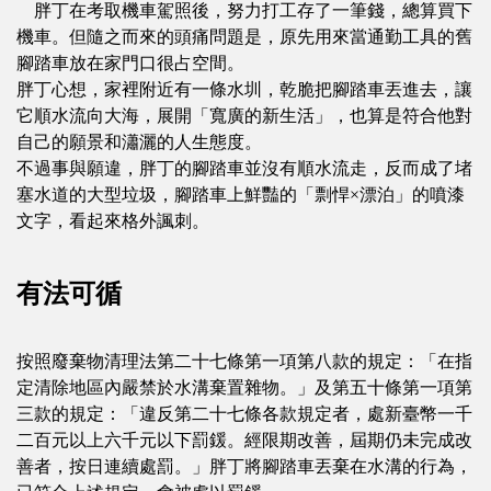
胖丁在考取機車駕照後，努力打工存了一筆錢，總算買下
機車。但隨之而來的頭痛問題是，原先用來當通勤工具的舊
腳踏車放在家門口很占空間。
胖丁心想，家裡附近有一條水圳，乾脆把腳踏車丟進去，讓
它順水流向大海，展開「寬廣的新生活」，也算是符合他對
自己的願景和瀟灑的人生態度。
不過事與願違，胖丁的腳踏車並沒有順水流走，反而成了堵
塞水道的大型垃圾，腳踏車上鮮豔的「剽悍×漂泊」的噴漆
文字，看起來格外諷刺。
有法可循
按照廢棄物清理法第二十七條第一項第八款的規定：「在指
定清除地區內嚴禁於水溝棄置雜物。」及第五十條第一項第
三款的規定：「違反第二十七條各款規定者，處新臺幣一千
二百元以上六千元以下罰鍰。經限期改善，屆期仍未完成改
善者，按日連續處罰。」胖丁將腳踏車丟棄在水溝的行為，