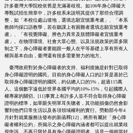
許多臺灣大學院校依舊是充滿著歧視。如106年身心障礙大
專甄試招生簡章中，許多校系未說明其提供了那些合理調
整，如「本校位處山坡地，選填志願宜慎重考慮」、「本系
教師均採口語教學，若在聽課上有困難者選填志願宜慎重考
慮」、「有視覺障礙、辨色力異常及肢體障礙者宜慎重考
慮」。在物理環境、社會大眾心態、以及法規政策的眾多限
制之下，身心障礙者要能跟一般人在平等基礎上享有所有人
權與基本自由，臺灣還有很多需要努力的地方。
臺灣政府對於身心障礙者的支持、福利措施是針對已取得
身心障礙證明的國民。目前的身心障礙人口的計算是基於已
取得身心障礙證明的國民，約佔總人口的5%，超過115萬
人。這個數字遠低於世界各國平均的10%-15%，引起國際人
權專家的關切。[11]事實上有許多人並不符合取得身心障礙
證明的標準，如單眼失明單耳失聰者，其功能損傷仍然會影
響到他們日常生活以及各項領域權利的實行。勞動部今年4
月針對就業服務法發布的新函釋[12]，將所有屬於「身心障
礙者權利公約」所揭示之身心障礙內涵者都可以提出就業歧
視申訴，不再只限於具有身心障礙證明者。這是一個相當好