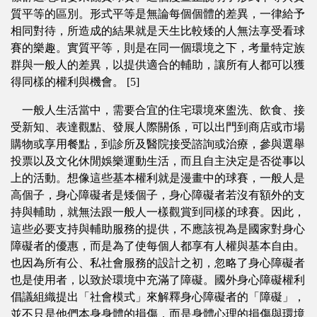
質平等的區別。形式平等是無論每個個體的差異，一律給予
相同對待，所造成的結果就是天生比較矮的人無法享受看球
賽的樂趣。實質平等，則是在同一個環境之下，考量特定族
群與一般人的差異，以提供適合的輔助，讓所有人都可以獲
得同樣的權利與機會。 [5]
一般人生活當中，需要合宜的住宅環境來盥洗、飲食、接
受新知、表達觀點、發展人際關係，可以出門到商店或市場
購物或享用餐點，到診所及醫院接受諮詢或治療，參與選舉
投票以及文化休閒娛樂運動生活，而且自主決定是否從事以
上的活動。想像這些基本權利就是漫畫中的球賽，一般人是
高個子，身心障礙者是矮個子，身心障礙者若沒有額外的支
持與輔助，就無法跟一般人一樣觀賞到同樣的球賽。因此，
這些必要支持與輔助服務的提供，不應該視為是國家對身心
障礙者的優惠，而是為了使每個人都享有人權與基本自由。
也因為所有公、私社會服務的設計之初，忽略了身心障礙者
也是使用者，以致於環境中充滿了障礙。國外身心障礙權利
倡議組織提出「社會模式」來解釋身心障礙者的「障礙」，
並不只是他們本身身體的損傷，而是身體心理的損傷與環境