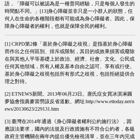
語，「障礙可以被認為是一種普同經驗，只是每個人發生的
時間點不同。」[13]身心障礙並非只是一小群人的狀態，任
何人在生命的各種階段都有可能成為身心障礙者。因此，保
障身心障礙者的權利，也就是保障全民的權利。
[1] CRPD第2條「基於身心障礙之歧視」是指基於身心障礙
而作出之任何區別、排斥或限制，其目的或效果損害或廢除
在與其他人平等基礎上於政治、經濟、社會、文化、公民或
任何其他領域，所有人權及基本自由之認可、享有或行使。
基於身心障礙之歧視包括所有形式之歧視，包括拒絕提供合
理之對待。
[2] ETNEWS新聞。2013年06月23日。唐氏症女買冰淇淋圓
夢協會指責麥當勞該反省道歉。網址:http://www.ettoday.net/n
ews/20130623/229131.htm
[3] 臺灣在2014年通過《身心障礙者權利公約施行法》，因
應該法要求，國內的法規及行政措施有不符合公約者，各級
政府主管機關在兩年內提出優先檢視清單，並在三年內完成