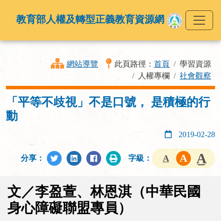
教育部人權及轉型正義教育資源網
網站導覽
此頁路徑：
首頁
學習資源
人權專欄
社會觀察
「平等不歧視」不是口號， 是積極的行
動
2019-02-28
分享：
字級：
文／李盈萱、林恩淇（中華民國
身心障礙聯盟專員）