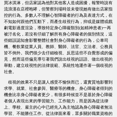
買冰淇淋，但店家認為他對其他客人造成困擾，報警時說有
流浪漢在店裡咆哮，但警察到場時並未發現她有做出店家指
控的行為。多數人不理解心智障礙者的行為及表達方式，在
不知如何跟他們互動下，而產生歧視行為，抑或是媒體或戲
劇電影過度渲染，導致特定身心障礙類別(如精神患者)一再
被汙名化，若沒有仔細了解所有身心障礙者的個別情況，這
些錯誤認知會影響整體社會對身心障礙者的行為，公車司
機、餐飲業從業人員、教師、醫師、法官、立法者、公務員
皆不例外。我們很少去仔細檢視、反思這些不自覺形成的偏
見，然而這些偏見導引著我們說出歧視的話語、做出歧視的
舉動，建立歧視性的法律規範、系統性地運作著一個歧視的
社會。
歧視的效果不只是讓人感受不愉快而已，還實質地影響到
求學、就業、社會參與、醫療等的機會。身心障礙者得到的
機會比非身心障礙者更少，有很多時候並不是基於身心障礙
者個人表現出來的學習能力、工作能力，而是因為從法律
上、學校、雇主的心中已經先入為主地認為身心障礙者無法
學習、不能勝任工作。從法律面來看，眾多關於職業資格的