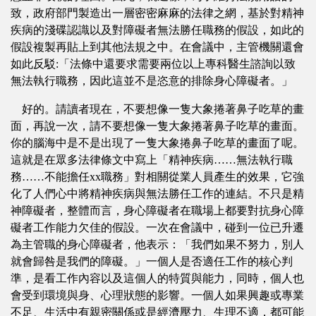
致，政府部門製造出一層密密麻麻的法律之網，基於對精神
疾病的淺碟認識以及對障礙者無法勝任職務的假設，如此的
假設複製再貼上到其他法規之中。在會議中，主管機關還會
如此反駁:「法條中還要求需要兩位以上專科醫生諮詢以致
無法執行職務，因此這並不是恣意的排除身心障礙者。」
好的。請讀者現在，不要想像一隻大象捲著鼻子吃草的畫
面，再說一次，請不要想像一隻大象捲著鼻子吃草的畫面。
你的腦海中是不是出現了一隻大象捲鼻子吃草的畫面了呢。
這就是在眾多法律條文中寫上「精神疾病……無法執行職
務……不能擔任xx職務」對相關從業人員產生的效果，它強
化了人們心中將精神疾病與無法勝任工作的連結。不只是精
神障礙者，整體而言，身心障礙者在職場上都要對抗身心障
礙者工作能力欠佳的假設。一次在會議中，碰到一位已升遷
為主管職的身心障礙者，他表示：「我們如果不努力，別人
就會歸咎是我們的障礙。」一個人是否適任工作的核心判
準，是看工作內容以及這個人的特質與能力，同時，個人也
會受到環境與身、心理狀態的影響。一個人如果興趣或專業
不足、生活中有親密關係或是經濟壓力、生理不適，都可能