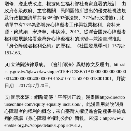
增修、廢止或改進。根據衛生福利部社會家庭署的統計，由
政府各級政府、主管機關、民間團體所提出的優先檢視法規
及行政措施清單共有369部(92部法規、277個行政措施)，此
清單中有73%為影響身心障礙者工作與就業權利。資料來
源：簡慧娟、宋濟寧、李婉萍。2017。從聯合國身心障礙者
權利發展脈絡看臺灣身心障礙權利的演變—兼論臺灣推動
『身心障礙者權利公約』的歷程。《社區發展季刊》157期:
151-163。
[4] 立法院法律系統。《會計師法》異動條文及理由。http://l
is.ly.gov.tw/lglawc/lawsingle?010F7C98B51A000000000000000
0014000000004000000^01584105112500^00018001001。拜訪
日期：2017年7月20日。
[5] 圖示來源：網路流傳「平等與正義」漫畫圖http://directco
urseonline.com/equity-equality-inclusion/ 。此漫畫用於說明身
心障礙者的權利的概念，來自臺灣人權促進會副秘書長施逸
翔的演講《身心障礙者權利公約》簡報。來源：http://www.
enable.org.tw/scope/detail01.php?id=312。