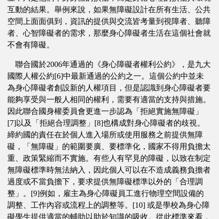
互動的結果。舉例來說，如果無障礙設計在所有生活、公共
空間上面面俱到，資訊的提供與交流皆考量到視障者、聽障
者、心智障礙者的需求，那麼身心障礙者生活在這個社會就
不會有障礙。
聯合國於2006年通過的《身心障礙者權利公約》，是九大
國際人權公約[6]中最新通過的公約之一。這個公約中並未
為身心障礙者創設新的人權項目，但是認識到身心障礙者要
能夠享受與一般人相同的權利，需要有適當的支持與措施。
因此聯合國身權委員會更進一步認為「拒絕實施無障礙」
[7]以及「拒絕合理調整」[8]也構成對身心障礙者的歧視。
締約國的責任在於個人進入場所或使用服務之前提供無障
礙，「無障礙」的範圍要廣、要標準化，國家不得用負擔太
重、政策緊縮而不實施。有些人有罕見的障礙，以致在制定
無障礙標準時無法納入，因此個人可以在不造成義務負擔者
過度或不當負擔下，要求提供無障礙標準以外的「合理調
整」。[9]例如，雇主為身心障礙員工進行物理空間設備的
調整、工作內容或流程上的調整等。[10] 或是學校為身心障
礙學生提供適當的輔助以助於知識的吸收。從此標準來看，