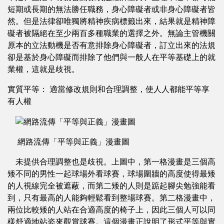
短期或長期的無法勝任職務，身心障礙者或非身心障礙者皆
然。但是法律卻唯獨將精神疾病標籤出來，結果就是精神障
礙者被隔絕在至少兩百多種職業的選擇之外。無論主管機關
原本的立法動機是否有意排除身心障礙者，訂立出來的法規
卻是基於身心障礙而排除了他們與一般人在平等基礎上的就
業權，這就是歧視。
實質平等： 適當修改規則和合理調整，使人人都能平等享
有人權
網路流傳「平等與正義」漫畫圖
未提供合理調整也是歧視。上圖中，第一格漫畫是三個高
矮不同的男性一起球場外看球賽，球場圍牆的高度使得最矮
的人視線完全被遮蔽，而第二矮的人則是踮起腳尖勉強能看
到，只有最高的人能夠輕鬆看到整場球賽。第二格漫畫中，
兩位比較矮的人站在合適高度的椅子上，因此三個人可以同
樣舒適地站姿來觀賞球賽。這個漫畫正說明了形式平等與實