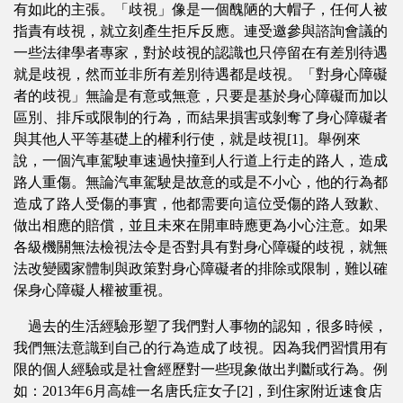
有如此的主張。「歧視」像是一個醜陋的大帽子，任何人被
指責有歧視，就立刻產生拒斥反應。連受邀參與諮詢會議的
一些法律學者專家，對於歧視的認識也只停留在有差別待遇
就是歧視，然而並非所有差別待遇都是歧視。「對身心障礙
者的歧視」無論是有意或無意，只要是基於身心障礙而加以
區別、排斥或限制的行為，而結果損害或剝奪了身心障礙者
與其他人平等基礎上的權利行使，就是歧視[1]。舉例來
說，一個汽車駕駛車速過快撞到人行道上行走的路人，造成
路人重傷。無論汽車駕駛是故意的或是不小心，他的行為都
造成了路人受傷的事實，他都需要向這位受傷的路人致歉、
做出相應的賠償，並且未來在開車時應更為小心注意。如果
各級機關無法檢視法令是否對具有對身心障礙的歧視，就無
法改變國家體制與政策對身心障礙者的排除或限制，難以確
保身心障礙人權被重視。
過去的生活經驗形塑了我們對人事物的認知，很多時候，
我們無法意識到自己的行為造成了歧視。因為我們習慣用有
限的個人經驗或是社會經歷對一些現象做出判斷或行為。例
如：2013年6月高雄一名唐氏症女子[2]，到住家附近速食店