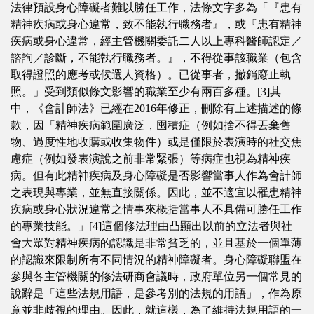
法律預設身心障礙者難以勝任工作，法條文字多為「『患有
精神疾病或身心違常，致不能執行職務者』，或『患有精神
疾病或身心違常，經主管機關委託二人以上專科醫師認定／
諮詢／診斷，不能執行職務者。』，不得從事該職業（包含
取得證照的應考或候選人資格）。已從事者，撤銷廢止執
照。」受到類似條文影響的職業至少有兩百多種。[3]其
中，《會計師法》已經在2016年修正，刪除有上述描述的條
款，因「精神疾病範圍廣泛，囤積症（例如捨不得丟棄舊
物、過度性地收購或收集物件）或是僅限於表演時的社交焦
慮症（例如發表演說之前非常緊張）等病症也視為精神疾
病。但有此精神疾病及身心障礙是否影響當事人作為會計師
之表現與專業，並無直接關係。因此，並不適宜以罹患精神
疾病或身心狀況違常之情事來概括當事人不具備可勝任工作
的專業技能。」[4]這個修法理由凸顯出以前的立法者與社
會大眾對精神疾病的認識是非常貧乏的，並且基於一個單薄
的認識來限制所有不同情況的精神障礙者。身心障礙聯盟在
參與各主管機關的修法研商會議時，政府單位另一個常見的
說辭是「這些法規用語，是參考別的法規的用語」，作為原
意並非歧視的理由。因此，就這樣，為了維持法規用語的一