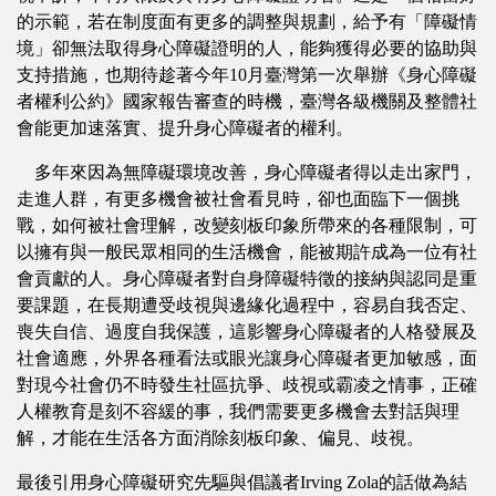
的示範，若在制度面有更多的調整與規劃，給予有「障礙情
境」卻無法取得身心障礙證明的人，能夠獲得必要的協助與
支持措施，也期待趁著今年10月臺灣第一次舉辦《身心障礙
者權利公約》國家報告審查的時機，臺灣各級機關及整體社
會能更加速落實、提升身心障礙者的權利。
多年來因為無障礙環境改善，身心障礙者得以走出家門，
走進人群，有更多機會被社會看見時，卻也面臨下一個挑
戰，如何被社會理解，改變刻板印象所帶來的各種限制，可
以擁有與一般民眾相同的生活機會，能被期許成為一位有社
會貢獻的人。身心障礙者對自身障礙特徵的接納與認同是重
要課題，在長期遭受歧視與邊緣化過程中，容易自我否定、
喪失自信、過度自我保護，這影響身心障礙者的人格發展及
社會適應，外界各種看法或眼光讓身心障礙者更加敏感，面
對現今社會仍不時發生社區抗爭、歧視或霸凌之情事，正確
人權教育是刻不容緩的事，我們需要更多機會去對話與理
解，才能在生活各方面消除刻板印象、偏見、歧視。
最後引用身心障礙研究先驅與倡議者Irving Zola的話做為結