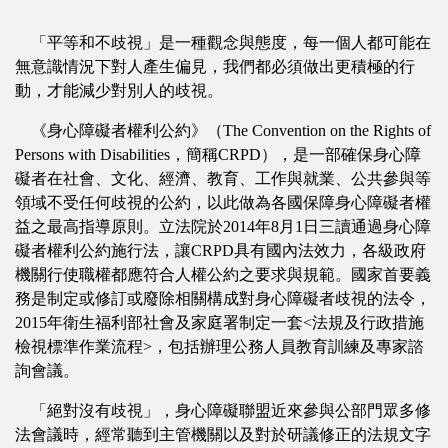
「平等和不歧視」是一種觀念與態度，每一個人都可能在
無意識情況下對人產生偏見，我們都必須做出更積極的行
動，才能減少對別人的歧視。
《身心障礙者權利公約》（The Convention on the Rights of
Persons with Disabilities，簡稱CRPD），是一部確保身心障
礙者在社會、文化、經濟、教育、工作與就業、公共參與等
領域不受任何歧視的公約，以此做為各國保障身心障礙者權
益之最高指導原則。立法院於2014年8月1日三讀通過身心障
礙者權利公約施行法，讓CRPD具有國內法效力，各級政府
機關行使職權都應符合人權公約之要求與規範。國家首要義
務是制定或修訂或廢除相關構成對身心障礙者歧視的法令，
2015年衛生福利部社會及家庭署制定一套<法規及行政措施
檢視標準作業流程>，包括辦理公務人員教育訓練及專家諮
詢會議。
「絕對沒有歧視」，身心障礙聯盟近來參與公部門眾多修
法會議時，經常聽到主管機關以及對於研議修正的法規文字