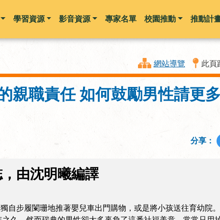
學習資源
影音資源
專家名單
校園推動
推動計
跳到主要內容
網站導覽
此頁
制的親職責任 如何鼓勵男性請更
分享：
誌，由沈明曦編譯
性獨自步履闌珊地推著嬰兒車出門購物，或是將小孩送往育幼院
年之久。然而瑞典的男性卻大多辜負了這番社福美意，常常只用