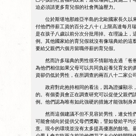
迫必須請更多育兒假的社會輿論壓力。
位於斯堪地那維亞半島的北歐國家長久以來一
付他們停薪工資的百分之八十 ( 上限高達每月瑞幣
是在孩子八歲以前分次分批用掉。在理論上，
例。其他國家給的育兒假就沒有像瑞典給的這麼寬裕了
要給父親們六個月留職停薪的育兒假。
然而許多瑞典的男性很不情願地去過「爸爸假
為他們相信如果父母可以共同負起養兒育女的
資卻仍低於男性，在所調查的兩百八十二家公
政府對此抱持相同的看法，因為證據顯示，會
的。有個委員會正在調查研究可以促使父親們請更多
例。他們認為唯有如此強硬的措施才能強制身
然而這個建議不但不見容於男性，連女性們也
可能會傾向於提供父母們獎勵，譬如發給平均
意。現今的環境並沒有太多提高優惠的餘地。
少男人會在臨死之前說他們花了太少的時間陪伴