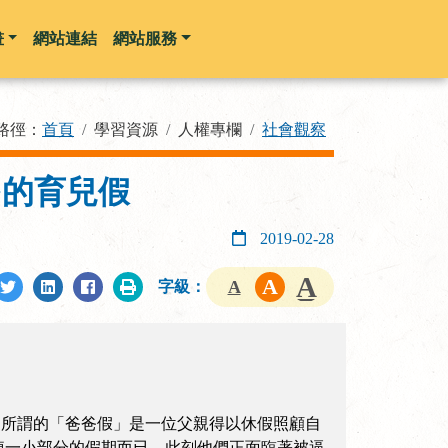
畫
網站連結
網站服務
路徑：
首頁
學習資源
人權專欄
社會觀察
多的育兒假
2019-02-28
字級：
。所謂的「爸爸假」是一位父親得以休假照顧自
掉一小部分的假期而已。此刻他們正面臨著被逼