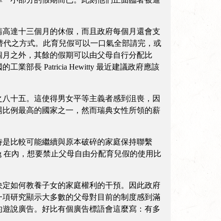
高達十三個月的休假，而且政府每個月還會支
以作為替代之方式。此育兒假可以一口氣全部請完，或
個月之外，其餘的假期可以由父母自行分配比
atricia Hewitty 最近建議政府應該
八十五。這使得男女平等主義者感到沮喪，因
場比例最高的國家之一，然而瑞典女性所領的薪
是比較可能繼續與原本破碎的家庭保持聯繫
erg 在內，想要禁止父母自由分配育兒假的使用比
定如何教養子女的家庭權利的干預。因此政府
一項研究顯示大多數的父母對目前的制度感到滿
的遊說廣告。好比有個廣告標語會這麼寫：有多