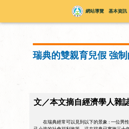
網站導覽
基本資訊
瑞典的雙親育兒假 強
文／本文摘自經濟學人雜
在瑞典經常可以見到以下的景象 : 一位男
己小孩的社會福利政策，這在瑞典已實施三十