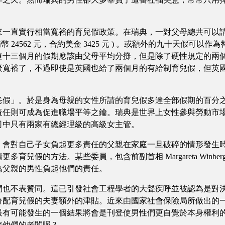
直實行相當寬裕的育兒假政策。在瑞典，一對父母總共可以請
 24562 元，合約美金 3425 元 ) 。或額外的九十天假可
這十三個月的假期應該由父母平均分攤，但是除了硬性規定的兩
，不過即使是英國也給了兩個月的有給制育兒假，但英國的工業部長 P
」。於是身為母親的女性所請的育兒假多達全部假期的百分之
責任則可成為促進職場平等之鑰。瑞典是世界上女性參與勞動市
司中只有兩家有總經理級的高級女主管。
對自己子女負起更多責任的父親在家庭一旦破碎的情形發生時
育兒假的方法。某些委員，包含前副首相 Margareta Winb
為父親的男性負起他們的責任。
不表贊同。這已引發社會工程學者的大聲疾呼並被認為是對決
分配育兒假的夫妻額外的津貼。近來由國家社會保險局所做出的
最有可能發生的一個結果將會是刊登使男性們更自覺於本身權利
他們的老闆呢 ?