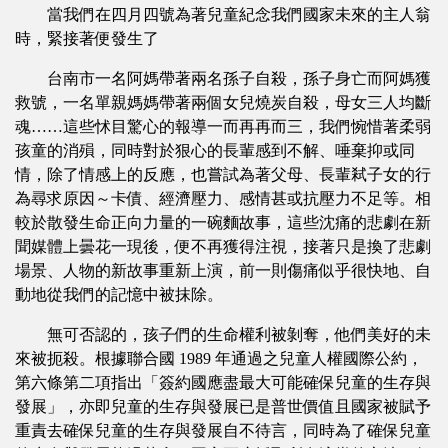
當我們在四月四號為著兒童紀念我們國家未來的主人翁
時，緊接著便發生了
台南市一名阿媽帶著兩名孫子自殺，孫子身亡而阿媽獲
救號，一名單親媽媽帶著兩個女兒燒炭自殺，母女三人均斷
魂……這些怵目驚心的報導一而再再而三，我們惋惜著柔弱
孩童的消殞，同時對於狠心的長輩感到不解、唾棄抑或同
情，除了情感上的反應，也嘗試為著父母、長輩弒子女的行
為尋求原因～卡債、經濟壓力、感情甚或抗壓力不足等。相
較於散發生命正向力量的一碗麵故事，這些沈痛的悲劇在新
聞媒體上曇花一現後，便不再獲得注視，接著只是換了悲劇
場景、人物的新故事重新上演，前一則傷痛似乎很快地、自
動地從我們的記憶中被抹除。
無可否認的，孩子們的生命權利被剝奪，他們美好的未
來被扼殺。根據聯合國 1989 年通過之兒童人權國際公約，
第六條第二項指出「簽約國應盡最大可能確保兒童的生存與
發展」，亦即兒童的生存與發展已是普世價值且國家被賦予
重責去確保兒童的生存與發展自不待言，同時為了確保兒童