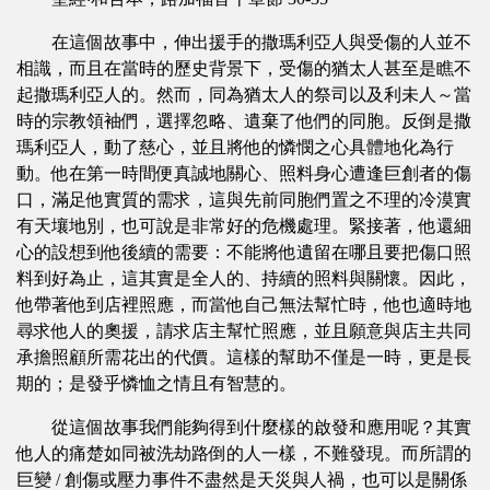
在這個故事中，伸出援手的撒瑪利亞人與受傷的人並不
相識，而且在當時的歷史背景下，受傷的猶太人甚至是瞧不
起撒瑪利亞人的。然而，同為猶太人的祭司以及利未人～當
時的宗教領袖們，選擇忽略、遺棄了他們的同胞。反倒是撒
瑪利亞人，動了慈心，並且將他的憐憫之心具體地化為行
動。他在第一時間便真誠地關心、照料身心遭逢巨創者的傷
口，滿足他實質的需求，這與先前同胞們置之不理的冷漠實
有天壤地別，也可說是非常好的危機處理。緊接著，他還細
心的設想到他後續的需要：不能將他遺留在哪且要把傷口照
料到好為止，這其實是全人的、持續的照料與關懷。因此，
他帶著他到店裡照應，而當他自己無法幫忙時，他也適時地
尋求他人的奧援，請求店主幫忙照應，並且願意與店主共同
承擔照顧所需花出的代價。這樣的幫助不僅是一時，更是長
期的；是發乎憐恤之情且有智慧的。
從這個故事我們能夠得到什麼樣的啟發和應用呢？其實
他人的痛楚如同被洗劫路倒的人一樣，不難發現。而所謂的
巨變 / 創傷或壓力事件不盡然是天災與人禍，也可以是關係