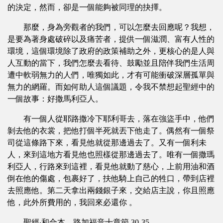
的決定，然而，卻是一個能夠被同理的抉擇。
那麼，身為旁觀者的我們，可以怎麼去回應呢？我想，
是要為著身處破碎以及痛苦者，提供一個滋潤、富有人性的
環境，這個環境除了政府的政策補助之外，更核心的是人與
人互動的當下，我們怎麼去看待、鼓勵並且陪伴我們生活周
遭中軟弱無力的人們，唯獨如此，才有可能衝破深層孤單與
無力的網羅。而如何助人這個議題，令我不禁想起聖經中的
一個故事：好撒馬利亞人。
有一個人從耶路撒冷下耶利哥去，落在強盜手中，他們
剝去他的衣裳，把他打個半死就丟下他走了。偶然有一個祭
司從這條路下來，看見他就從那邊過去了。又有一個利未
人，來到這地方看見他也照樣從那邊過去了。唯有一個撒瑪
利亞人，行路來到這裡，看見他就動了慈心，上前用油和酒
倒在他的傷處，包裹好了，扶他騎上自己的牲口，帶到店裡
去照應他。第二天拿出兩錢銀子來，交給店主說，你且照應
他，此外所費用的，我回來必還你 。
聖經‧和合本，路加福音十章節 30-35