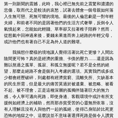
第一則新聞的震撼，此時，我心裡已無先前之震驚和濃濃的
悲傷，取而代之是較淡的哀愁，試著去體會一個母親如何落
入生無可戀、死無可懼的境地。最後的人倫悲劇是一對年輕
夫婦，和前者不同的是因著他們的生活方式奢華，反倒令人
氣憤起來，怎能如此輕賤、草率卻又拉著稚子陪葬？然而，
從怒氣中回神過來後，要錢未果進而奔上絕路的年輕父母，
或許他們也有著自己不足為外人道的難堪。
我揣想什麼樣的境地讓人覺得活著比死亡更慘？人間比
陰間更可怖？真的是經濟的重擔、卡債的壓力……還是因為
難以熬過之孤單、孤寂、和孤立無援呢？若不是全然的絕
望，那麼走絕路不會是個列入考慮的選項。其實我們或多或
少都會經歷破碎，到處都有經濟貧窮、流離失所、欠缺基本
的民生所需，但是最大的痛苦莫過於被遺棄、被忽略、被看
不起、被不理會，正是這種深層的孤獨伴隨著巨大的無力
感，令人寧可邁向死路，即使身邊、客觀環境中或許有所支
援例如經濟上的補助，然而那赤貧受苦的心靈無所依靠，沒
有人理解且沒有人與他們一起的孤絕，使得己身陷於比死更
恐怖的地獄之中。這麼說並不意味著選擇死路是個令人讚賞