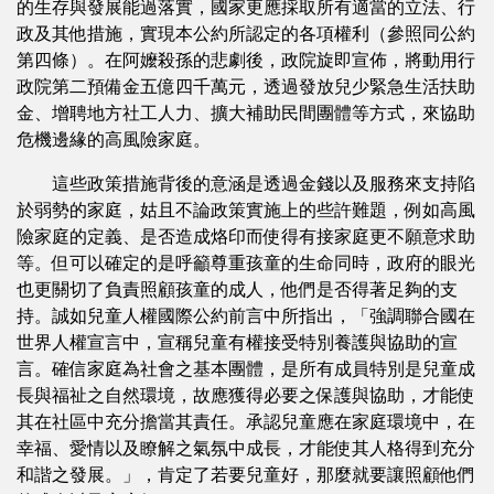
的生存與發展能過落實，國家更應採取所有適當的立法、行
政及其他措施，實現本公約所認定的各項權利（參照同公約
第四條）。在阿嬤殺孫的悲劇後，政院旋即宣佈，將動用行
政院第二預備金五億四千萬元，透過發放兒少緊急生活扶助
金、增聘地方社工人力、擴大補助民間團體等方式，來協助
危機邊緣的高風險家庭。
這些政策措施背後的意涵是透過金錢以及服務來支持陷
於弱勢的家庭，姑且不論政策實施上的些許難題，例如高風
險家庭的定義、是否造成烙印而使得有接家庭更不願意求助
等。但可以確定的是呼籲尊重孩童的生命同時，政府的眼光
也更關切了負責照顧孩童的成人，他們是否得著足夠的支
持。誠如兒童人權國際公約前言中所指出，「強調聯合國在
世界人權宣言中，宣稱兒童有權接受特別養護與協助的宣
言。確信家庭為社會之基本團體，是所有成員特別是兒童成
長與福祉之自然環境，故應獲得必要之保護與協助，才能使
其在社區中充分擔當其責任。承認兒童應在家庭環境中，在
幸福、愛情以及瞭解之氣氛中成長，才能使其人格得到充分
和諧之發展。」，肯定了若要兒童好，那麼就要讓照顧他們