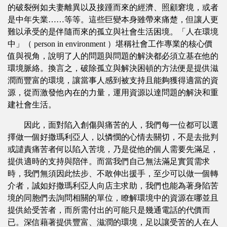
的破裂例如夫妻離異以及接踵而來的經濟、照顧窘境，或者
是中年失業……等等。這些巨變本身雖帶來痛楚，但讓人更
難以承受的是伴隨而來的孤立與社會生活困境。「人在環境
中」（ person in environment ）堪稱社會工作專業的核心價
值與視角，說明了人的問題與問題的解決都必須立基在他的
環境脈絡。換言之，破除孤立與解決困頓的方法便是提供滋
潤而豐富的環境，讓當事人感到被支持且能夠獲得適當的資
源，從而激發他內在的力量，運用資源以達問題的解決和重
建社會生活。
因此，面對陷入創傷與痛苦的人，我們每一位都可以選
擇做一個好撒瑪利亞人，以憐憫的心情去關切，不是去批判
或譴責痛苦者何以陷入苦境，乃是從他的個人需要先滿足，
提供適時的支持與陪伴。而當我們自己無法滿足實質需求
時，我們無須因此怯步、不敢伸出援手，至少可以做一個轉
介者，誠如好撒瑪利亞人向店主求助，我們也能為著身陷苦
境的同胞們去詢問相關的單位，瞭解環境中的資源在哪並且
提供給受苦者，而所需付出的可能只是幾通電話的代價而
已。深信藉著提供豐富、滋潤的環境，足以讓受苦的人在人