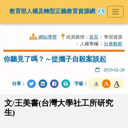
教育部人權及轉型正義教育資源網
網站導覽
此頁路徑：
首頁
學習資源
人權專欄
社會觀察
你聽見了嗎？～從攜子自殺案談起
2019-02-28
分享：
字級：
文/王美書(台灣大學社工所研究
生)