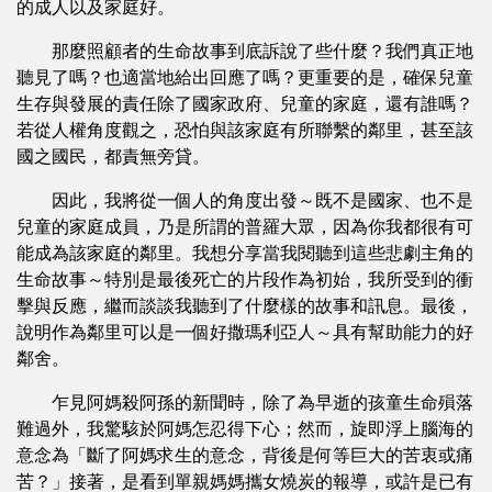
的成人以及家庭好。
那麼照顧者的生命故事到底訴說了些什麼？我們真正地
聽見了嗎？也適當地給出回應了嗎？更重要的是，確保兒童
生存與發展的責任除了國家政府、兒童的家庭，還有誰嗎？
若從人權角度觀之，恐怕與該家庭有所聯繫的鄰里，甚至該
國之國民，都責無旁貸。
因此，我將從一個人的角度出發～既不是國家、也不是
兒童的家庭成員，乃是所謂的普羅大眾，因為你我都很有可
能成為該家庭的鄰里。我想分享當我閱聽到這些悲劇主角的
生命故事～特別是最後死亡的片段作為初始，我所受到的衝
擊與反應，繼而談談我聽到了什麼樣的故事和訊息。最後，
說明作為鄰里可以是一個好撒瑪利亞人～具有幫助能力的好
鄰舍。
乍見阿媽殺阿孫的新聞時，除了為早逝的孩童生命殞落
難過外，我驚駭於阿媽怎忍得下心；然而，旋即浮上腦海的
意念為「斷了阿媽求生的意念，背後是何等巨大的苦衷或痛
苦？」接著，是看到單親媽媽攜女燒炭的報導，或許是已有