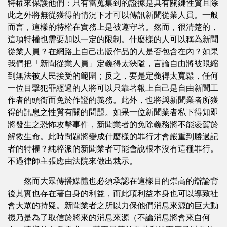
特權來保護他們：只有當蒐集到的證據是具有關鍵性質且除
此之外將無從獲得的情況下才可以傳訊新聞從業人員。一般
而言，這樣的特權在實務上是被遵守著。然而，很清楚的，
這項特權也需要加以一定的限制。什麼樣的人可以稱為新聞
從業人員？在網路上自己出版作品的人是否包含在內？如果
我們把「新聞從業人員」定義得太狹隘，言論自由將被限縮
到無法被人民接受的範圍；反之，要是定義得太寬鬆，任何
一位目擊犯罪經過的人將可以只靠著報上自己是自由新聞工
作者的頭銜而免於作證的義務。此外，也將與新聞業者所獲
得的訊息之性質有關的問題。如果一位新聞業者私下得知即
將發生之恐怖攻擊事件，新聞業者的免除義務將不能凌駕於
解救生命。此時問題將變成什麼樣的罪行才會嚴重到勝過記
者的特權？純粹派的新聞業者可能會說根本沒有這種罪行。
不過律師主張應由法院來做出裁示。
然而大眾傳播媒體也必須承認在這樣目的崇高的辯論背
後其實也存在著自身的利益，而此項利益本身也可以導致社
會大眾的持疑。新聞業者之所以力保他們消息來源的巨大動
機乃是為了取信於將來的消息來源（不論消息將會來自何