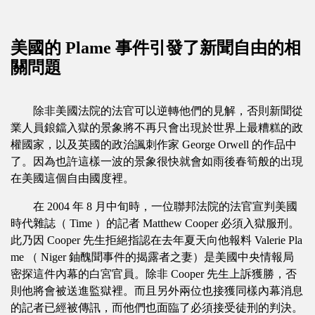
美國的 Plame 事件引發了新聞自由的相
關問題
除非美國法院的法官可以逆轉他們的見解，否則新聞從
業人員鋃鐺入獄的景象將不再只會出現於世界上最糟糕的政
權國家，以及英國的政治諷刺作家 George Orwell 的作品中
了。因為也許這樣一波的景象很快就會如雨後春筍般的出現
在美國這個自由國度裡。
在 2004 年 8 月中旬時，一位聯邦法院的法官宣判美國
時代雜誌（ Time ）的記者 Matthew Cooper 必須入獄服刑。
此乃因 Cooper 先生拒絕指認在去年夏天向他報料 Valerie Pla
me （ Niger 鈾醜聞事件的揭露者之妻）是美國中央情報局
密探這件內幕的白宮官員。除非 Cooper 先生上訴獲勝，否
則他將會被送進監獄裡。而且另外兩位也接獲同樣內幕消息
的記者已經被傳訊，而他們也面臨了必須接受徒刑的判決。