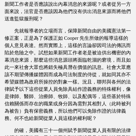
新聞工作者是否應該說出內幕消息的來源呢？或者從另一方
面來說，法官是否應該因為他們沒有供出消息來源而將他們
送進監獄服刑呢？
先就報導者的立場而言，保障新聞自由的美國憲法第一
修正案，正是為了保護正如 Cooper 先生所做的報導這樣的
個人意見表達。然而實際上，這樣的言論卻因司法的傳訊而
陷於危險之中。試想如果新聞工作者老是被迫供出機密的內
幕消息來源，那麼這些消息源頭將面臨乾涸的窘境，而且如
此一來社會大眾也將錯失極具潛在價值的訊息。社會大眾應
該不期望傳播媒體因而成為司法制度的侍從，就如同其亦不
希望媒體為政府所操控的對象一樣。況且，聯邦與各州的法
律賦予以下這些從業人員免除具結作證義務的特殊權利，像
是律師、醫師、治療師、牧師、以及配偶等，這些基於特殊
信賴關係而存在的職業或身分因為需對其相對人（此時被列
為被告）負有保密義務，所以他們可以免除作證的法律義
務。何不也給新聞從業人員這樣的權利呢？
的確，美國有三十一個州賦予新聞從業人員有限的法律