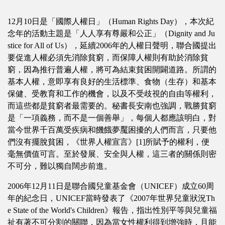
12月10日是「國際人權日」（Human Rights Day），本次紀
念年的活動主題是「人人享有尊嚴和公正」（Dignity and Ju
stice for All of Us），延續2006年的人權日聲明，聯合國提出
要促進人權必須先消除貧窮，而保障人權則有助於消除貧
窮，因為推行普遍人權，將可為結束貧困開闢道路。所謂的
基本人權，意即享有良好的生活標準、食物（生存）和基本
保健、受教育和工作的機會，以及不受歧視的自由等權利，
而這些都是貧窮者最需要的。秘書長安南也強調，戰勝貧窮
是「一項義務，而不是一個善舉」，每個人都應該明白，對
當今世界千百萬受疾病和饑餓夢魘困擾的人們而言，只要他
們沒有擺脫貧困，《世界人權宣言》[1]所賦予的權利，便
毫無價值可言。至於發展、安全與人權，這三者的關係則密
不可分，難以獨自闊步前進。
2006年12月11日是聯合國兒童基金會（UNICEF）成立60周
年的紀念日，UNICEF當時發表了《2007年世界兒童狀況Th
e State of the World's Children》報告，指出性別平等與兒童福
祉有著不可分割的關聯，因為當女性權利得到增強時，且能