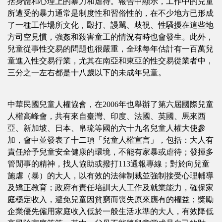
括身體和心理上的暴力和虐待。報告中顯示，工作中的兒童
所遭受的暴力通常是制度性和習俗性的，在不少地方已形成
了一種工作場所文化，毆打、謾駡、歧視、性騷擾在這些地
方司空見慣，強姦和殺害童工的情況有時也會發生。此外，
兒童從事性交易的問題也很嚴重，全球每年估計有一百萬兒
童進入性交易行業，尤其在南亞和東亞的性交易從業者中，
三分之一左右都是十八歲以下的未成年兒童。
中華民國兒童人權協會，在2006年也舉辦了第六屆國際兒童
人權高峰會，共有來自臺灣、印度、法國、英國、馬來西
亞、新加坡、日本、帛琉等國的六十九名兒童人權大使參
加，會中並發表了十二項「兒童人權宣言」，包括：大人有
責任給予兒童安全健康的環境，不能有家暴或虐待；發揮多
管閒事的精神，找人協助或撥打113通報專線；對於向兒童
施虐（暴）的大人，以有效的法律制裁並強制接受心理輔導
及矯正教育；政府有責任培訓大人工作及就業能力，確保家
庭穩定收入，避免兒童因貧窮而喪失原來應有的權益；獎勵
企業優先僱用家庭收入低於一般生活水準的大人，有效降低