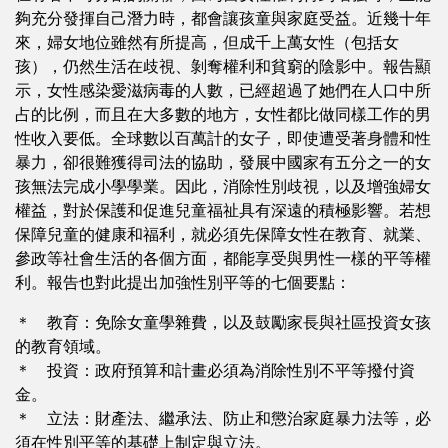
夠充分發揮自己潛力時，都會讓孩童與家庭受益。近幾十年
來，婦女地位雖然有所提高，但成千上萬女性（包括女
孩），仍然生活在歧視、剝奪權利和貧窮的陰影中。報告顯
示，女性感染愛滋病毒的人數，已經超過了她們在人口中所
占的比例，而且在大多數的地方，女性都比做同樣工作的男
性收入要低。全球數以百萬計的女子，即使遭受著身體和性
暴力，卻很難獲得司法的協助，發展中國家有五分之一的女
孩無法完成小學學業。因此，消除性別歧視，以及增強婦女
權益，對於保護和促進兒童福祉具有深遠的積極影響。若想
保障兒童的健康和福利，就必須先保障女性在教育、就業、
參政等社會生活的各個方面，都能享受與男性一樣的平等權
利。報告也對此提出加強性別平等的七個要點：
＊ 教育：免除女童學雜費，以及鼓勵家長與社區投資女孩
的教育領域。
＊ 投資：政府預算和計畫必須為消除性別不平等撥付資
金。
＊ 立法：財產法、繼承法、防止和懲治家庭暴力法等，必
須在性別平等的基礎上制定與立法。