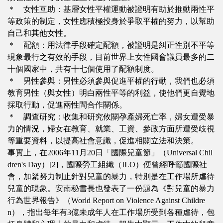
＊ 女性互助：基層女性平權運動被證明有助於推動兩性平
等政策的制定，女性應積極投身於爭取平權的努力，以幫助
自己和其他女性。
＊ 配額：用法律手段確定配額，被證明是糾正性別不平等
現象最行之有效的手段，目前世界上女性國會議員最多的二
十個國家中，共有十七個使用了配額制度。
＊ 男性參與：男性必須參與促進平權的行動，我們也必須
教育男性（與女性）明白兩性平等的利益，使他們更自覺地
採取行動，促進兩性間合作關係。
＊ 調查研究：收集和研究攸關孕產婦死亡率，婦女遭受暴
力的情況，婦女在教育、就業、工資、參政方面所遭受歧視
等重要資料，以提高社會意識，促進相關立法和決策。
事實上，在2006年11月20日「國際兒童節」（Universal Chil
dren's Day）[2]，國際勞工組織（ILO）便曾經呼籲國際社
會，加緊努力制止針對兒童的暴力，特別是在工作場所虐待
兒童的現象。安南秘書長也發表了一份題為《對兒童的暴力
行為世界報告》（World Report on Violence Against Childre
n），指出每年有3億未成年人在工作場所受到各種虐待，包