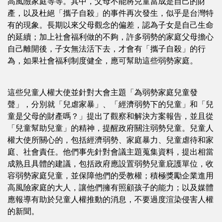
高風險家庭等等。其中，父母不能將兒童當成是自己的財
產，以及杜絕「攜子自殺」的事件再次發生，似乎是台灣特
有的現象。長期以來父母觀念的偏差，認為子女是自己生命
的延續；加上社會福利做的不夠，許多弱勢的家庭父母擔心
自己離開後，子女無法活下去，才會有「攜子自殺」的行
為，如果社會福利制度健全，應可幫助這些弱勢家庭。
這些兒童人權大使並針對大會主題「為弱勢家庭兒童發
聲」，分別就「兒虐家暴」、「經濟弱勢下的兒童」和「兒
童是父母的財產嗎？」提出了觀察和解決方案報告，並且從
「兒童幫助兒童」的精神，提醒政府關注弱勢兒童。兒童人
權大使所關心的，包括經濟弱勢、家庭暴力、兒童虐待和家
庭、社會責任。他們事先針對會議主題蒐集資料，提出相當
成熟且具體的建議，包括政府應設置弱勢兒童庇護單位，收
容弱勢家庭兒童，並保障他們的受教權；積極獎勵企業進用
高風險家庭的大人，讓他們擁有照顧孩子的能力；以及媒體
應報導有助於兒童人權推動的消息，不要過度渲染侵害人權
的新聞。