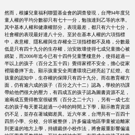
然而，根據兒童福利聯盟基金會的調查發現，台灣94年度兒
童人權的平均分數卻只有七十一分，勉強達到乙等的水準。
其中基本人權和健康權部分，表現最差，都只有六十七分，
社會權的表現最好達八十分。至於在基本人權的六項指標
中，表意權、隱私權與生存權全三項指標都不及格，分數最
低是只有四十九分的生存權，治安敗壞使得七成兒童擔心被
綁架，而2006年迄今已有十四件兒童墜樓意外，使得超過一
半以上的孩子（百分之五十四）覺得家裡不安全，擔心從家
裡陽臺摔下去。顯示孩童安全周遭環境已經亮起了紅燈。在
孩童的認知中，生存權的保障只有四十九分。而在教育權方
面，仍有逾六成的孩子（百分之六十二）認為，學校的功課
帶給他們很大的壓力，有四成五的孩子認為圖書資源不足，
逾兩成五覺得教室很破舊（百分之二十六），另有一成七左
右的孩子每天要花超過一小時的時間上下學，顯示教育資源
仍不足，並存在著城鄉差異。近六年來，台灣共有一百四十
四所小學、分校、分班被整併，許多偏遠地區學童被迫離家
到更遠的地方上學，持續裁併小校作法，將會嚴重影響偏遠