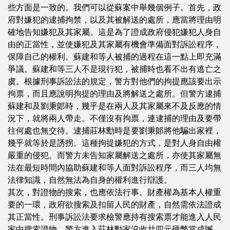
些方面是一致的。我們可以從蘇案中舉幾個例子。首先，政
府對嫌犯的逮捕拘禁，以及其被解送的處所，應當將理由明
確地告知嫌犯及其家屬。這是為了證成政府侵犯嫌犯人身自
由的正當性，並使嫌犯及其家屬有機會準備面對訴訟程序，
保障自己的權利。蘇建和等人被捕的過程在這一點上即充滿
爭議。蘇建和等三人不是現行犯，被捕時也看不出有逃亡之
虞。根據刑事訴訟法的規定，警方對他們的拘提應該要出示
拘票，而且應說明拘提的理由及將解送之處所。但警方逮捕
蘇建和及劉秉郞時，幾乎是在兩人及其家屬來不及反應的情
況下，就將兩人帶走。不僅沒有拘票，連逮捕的理由及要帶
往何處也無交待。逮捕莊林勳時是要劉秉郞將他騙出家裡，
幾乎就等於是誘拐。這種拘提嫌犯的方式，是對人身自由權
嚴重的侵犯。而警方未告知家屬解送之處所，亦使其家屬無
法在最短時間內協助蘇建和等人面對訴訟程序，而三人均無
法律知識，自然無法為自身的權利進行辯護。
其次，對證物的搜索，也應依法行事。財產權為基本人權重
要的一環，政府欲搜索及扣留人民的財產，自然需依法證成
其正當性。刑事訴訟法要求檢警應持有搜索票才能進入人民
家中搜索證物。警方進入莊林勳家沒收廿四元硬幣當成贓