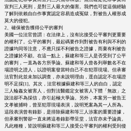
宣判三人死刑，是對三人最大的傷害。我們也可從這個經驗
了解到依賴自白作事實認定容易造成冤獄，對被告人權形成
莫大的侵犯。
2、確保被告獲得公平的審判
美國一位法官曾謂：在法律上，沒有比接受公平審判更重要
的權利了。公平的審判，最起碼要作到對被告有利與不利的
證據均同等注意，不應只採不利被告之證據，而棄有利被告
之證據於不顧。在這一點上，蘇建和等三人是否受到了公平
的審判，一直為各方所爭論。蘇建和等人曾各列舉數名不在
場證明之證人，以證明案發當時自己不在犯罪現場。但承審
法官對此並未加以調查，亦未說明理由，逕自認定不在場證
明不足採[1]。其次，法官根據蘇建和等三人的自白，認定
三人輪姦女被害人，但對法醫鑑定女被害人下體「無故」之
說法卻不為採信，亦引起極大爭論。另外，本案另一被告王
文孝被捕時，曾至犯罪現場表演，說明兇案為其一人所為。
這段表演曾有錄影，是排除蘇建和等三人涉案的重要證據，
但承審刑警卻一直未將這卷錄影帶呈堂，法官亦未予論責。
凡此種種，皆說明蘇建和等三人接受公平審判的權利受到侵