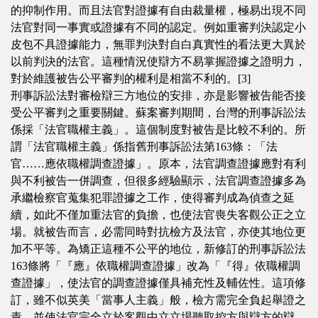
的抑制作用。而且法官對證據有自由裁量權，極易出現不同
法官對同一事實或證據有不同的認定。例如重審判決認定小
皮包不具證據能力，無罪判決對自白真實性的看法更大異於
以前判決的法官。這種情況使辯方不易掌握證據之證明力，
對於維護被告公平審判的權利是相當不利的。[3]
刑事訴訟法對審檢辯三方地位的安排，亦是影響被告能否接
受公平審判之重要關鍵。蘇案審判期間，台灣的刑事訴訟法
係採「法官職權主義」。這個制度對被告是比較不利的。所
謂「法官職權主義」係指舊刑事訴訟法第163條：「法
官……應依職權調查證據」。原本，法官調查證據應對有利
與不利被告一併調查，但很多經驗顯示，法官調查證據多為
承繼檢察官蒐集犯罪證據之工作，使得審判成為偵查之延
續，如此不僅加重法官的負擔，也使法官喪失客觀公正之立
場。就被告而言，必需同時對抗檢方及法官，亦使其地位更
加不平等。為矯正這種不公平的地位，新修訂的刑事訴訟法
163條將「『應』依職權調查證據」改為「『得』依職權調
查證據」，使法官的調查證據僅具補充性及輔佐性。這項修
訂，雖不似英美「當事人主義」般，檢方需完全負起舉證之
責，並使法官完全立於客觀中立立場聽取控方與辯方的辯