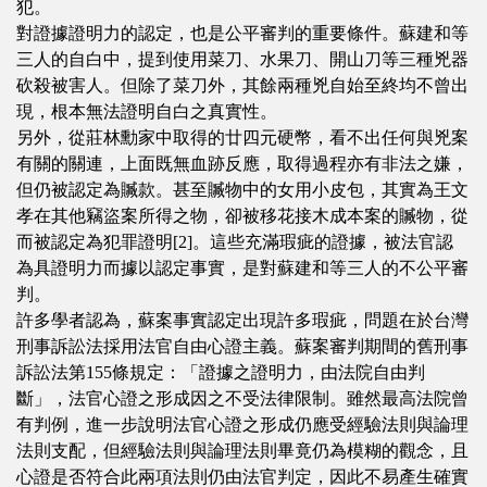
犯。
對證據證明力的認定，也是公平審判的重要條件。蘇建和等
三人的自白中，提到使用菜刀、水果刀、開山刀等三種兇器
砍殺被害人。但除了菜刀外，其餘兩種兇自始至終均不曾出
現，根本無法證明自白之真實性。
另外，從莊林勳家中取得的廿四元硬幣，看不出任何與兇案
有關的關連，上面既無血跡反應，取得過程亦有非法之嫌，
但仍被認定為贓款。甚至贓物中的女用小皮包，其實為王文
孝在其他竊盜案所得之物，卻被移花接木成本案的贓物，從
而被認定為犯罪證明[2]。這些充滿瑕疵的證據，被法官認
為具證明力而據以認定事實，是對蘇建和等三人的不公平審
判。
許多學者認為，蘇案事實認定出現許多瑕疵，問題在於台灣
刑事訴訟法採用法官自由心證主義。蘇案審判期間的舊刑事
訴訟法第155條規定：「證據之證明力，由法院自由判
斷」，法官心證之形成因之不受法律限制。雖然最高法院曾
有判例，進一步說明法官心證之形成仍應受經驗法則與論理
法則支配，但經驗法則與論理法則畢竟仍為模糊的觀念，且
心證是否符合此兩項法則仍由法官判定，因此不易產生確實