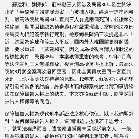
蘇建和、劉秉郞、莊林勳三人因涉及民國80年發生於汐
止的「吳銘漢夫婦雙屍命案」而被捕入獄。經過一連串的審
判，最高法院於民國84年宣判三人各處兩個死刑，並褫奪公
權終身。期間因被認為偵審過程有嚴重瑕疵，當時的法務部
長馬英九拒絕簽字執行死刑。檢察總長陳涵三次提起非常上
訴，試圖為蘇建和等三人平反，國內外人權團體更群起聲
援，要求重審，「蘇建和案」因之成為檢視台灣人權狀況的
指標性案件。民國88年，本案獲得重審的機會，92年1月高
等法院宣判三人無罪釋放。後台灣高檢署再提上訴，最高法
院於8月將全案再次發回更審，因此全案再次重回一審宣判
死刑，上訴高等法院待審的原點。12年來，蘇案在法界和學
界引發相當多的討論，許多學者藉由蘇案檢討台灣刑事訴訟
法在保障被告人權上的缺失。本文亦從蘇建和案，簡單探討
被告人權保障的問題。
保障被告人權為現代刑事訴訟法之核心價值。以下我們即針
對「為何保障被告人權？」這個問題，提供若干思考：
1、就司法程序而言，遭警察逮捕而未受起訴前之人，一般
稱為犯罪嫌疑人。被檢察官起訴而審判未定讞者，稱為被