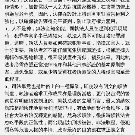
種情形下，被告需以一人之力對抗國家機器，在攻擊防禦上
明顯居於弱勢。因此，法律在設計上特別著重對被告權利之
強化，以確保被告獲得公平審判，防止政府權力濫用。
5、人不是神，無法全知全能。而執法人員在趕到犯罪現場
時，犯罪事實多半已經結束，執法人員不可能目睹犯罪經
過。這時，執法人員要如何確認犯罪事實，指證加害人，就
十分重要。執法者若不能仔細蒐集與鑑識證據，根據證據與
邏輯作縝密地推理，很容易就產生冤獄，禍及無辜。因此執
法者必需依照正當法律程序和其他刑事訴訟的基本原則辦
案，避免冤獄，或至少將受冤枉者所遭受的人權侵害減至最
低程度。
6、司法畢竟也是世俗上的一種職業，即使沒有明文的績效
制度，執法者追求工作成果亦是理所當然，更何況台灣的警
察是有明確績效制度的。就執法者的立場而言，最大的績效
應該是能快速地舉發和指認犯罪，有效地維繫社會秩序，讓
社會大眾有治安穩定的感覺。然為求績效，很多時候執法者
忽略手段的正當性，而出現諸如刑求被告、非法取證、侵犯
隱私等危害人權的事情。政府最終的目的應在求正義之實