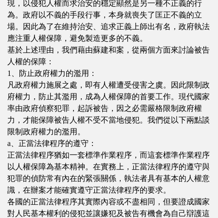
現，以侵犯人權而求治安的穩定顯然是另一種不正義的行
為。政府以不義的手段行事，本身就喪失了匡正不義的立
場。因此為了在維持治安、追求正義上師出有名，政府執法
應注重人權保障，避免製造更多的不義。
基於上述理由，我們藉由蘇建和案，從兩個方面來討論被告
人權的保障：
1、防止政府權力的濫用：
凡政府權力施展之處，即有人權遭受侵害之虞。因此限制政
府權力，防止其濫用，成為人權保障的首要工作。現代國家
率由政府偵察犯罪，起訴被告，因之必需嚴格限制政府權
力，才能保障被告人權不受不當地侵犯。我們從以下兩點談
限制政府權力的濫用。
a、正當法律程序的遵守：
正當法律程序猶如一套標準作業程序，而這套標準作業程序
以人權保障為基本精神。在實務上，正當法律程序的遵守與
犯罪的偵防常有內在的緊張關係，執法者具有基本的人權意
識，在辦案才能確實遵守正當法律程序的要求。
各國的正當法律程序其實際內容或不盡相同，但要證成國家
對人民基本權利的侵犯並讓嫌犯及被告有機會為自己辯護這