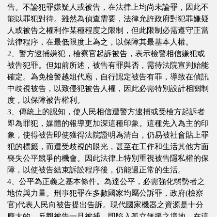
告。不論犯罪嫌疑人或被告，在法律上均尚未論罪，因此不
能以罪犯對待。雖然為偵查需要，法律允許政府對犯罪嫌疑
人或被告之權利作某種程度之限制，但此限制必需遵守正當
法律程序，在最低限度上為之，以保障其最基本人權。
2、警方逮捕嫌犯，檢察官起訴被告，表示檢警相信嫌犯或
被告犯罪。但如前所述，被告有罪與否，需待法院宣判始能
確定。為免檢警越俎代庖，自行認定被告有罪，導致在偵訊
中歧視被告，以致侵犯被告人權，因此必需特別設計相關制
度，以保障被告權利。
3、傳統上的認知，使人民相信遭警方逮捕或受檢方起訴者
即為罪犯，媒體的報導更加深這種印象。這種先入為主的印
象，使得被告即使獲得法院證明為清白，仍易被社會貼上罪
犯的標籤，而遭受歧視的眼光，甚至在工作和生活其他方面
喪失公平競爭的機會。因此法律上特別重視被告隱私權的保
障，以使被告結束訴訟程序後，仍能過正常的生活。
4、公平為正義之基本條件。為達公平，必需強化弱勢者之
地位與力量。刑事犯罪在多數國家均屬公訴罪，政府(檢察
官)代表人民向被告提出告訴。現代國家機器之資源是十分
龐大的，反觀被告一旦被捕，即陷入孤立無援之境地。在這