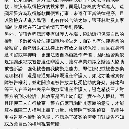
款，並沒有取得檢方的搜索票，而是以臨檢的方式進入。這
顯示警方為取得贓款而便宜行事，未遵守正當法律程序。且
以臨檢方式進入民宅，也有佯裝合法之嫌，讓莊林勳及其家
屬的財產權在不知情的情形下受到侵犯。
另外，偵訊過程應該要有辦護人在場，協助嫌犯保障自己的
權利。多數被告於法律知識均極缺乏，面對具有法律專業的
檢察官，自然難以在法律上作有效之自我保護，而且在身體
遭拘留或羈押時，更無法親自為辯護作準備，因此檢警應依
規定讓嫌犯或被告選任辯護人，讓有專業知識之辯護人協助
被告訴訟，強化被告自我防禦之能力。即使嫌犯或被告放棄
這項權利，還是應通知其家屬選任辯護人，如此才能確實保
障被告權利，並避開強迫被告放棄接受協助的嫌疑。蘇建和
等三人在筆錄中表示主動放棄選任辯護人，證之稍後三人對
警方的刑求控訴，其放棄是否出於自願，實在令人懷疑。而
且即便三人自行放棄，警方仍應再詢問其家屬的意見，才能
算在保障三人權利上盡了力量。檢警除了犯罪偵察，仍需注
重被告基本權利的保障，不應為了破案的需要而對被告不知
或放棄自己的權利視若無睹。