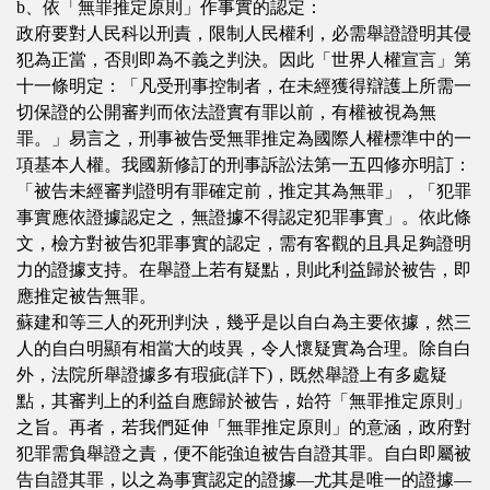
b、依「無罪推定原則」作事實的認定：
政府要對人民科以刑責，限制人民權利，必需舉證證明其侵
犯為正當，否則即為不義之判決。因此「世界人權宣言」第
十一條明定：「凡受刑事控制者，在未經獲得辯護上所需一
切保證的公開審判而依法證實有罪以前，有權被視為無
罪。」易言之，刑事被告受無罪推定為國際人權標準中的一
項基本人權。我國新修訂的刑事訴訟法第一五四修亦明訂：
「被告未經審判證明有罪確定前，推定其為無罪」，「犯罪
事實應依證據認定之，無證據不得認定犯罪事實」。依此條
文，檢方對被告犯罪事實的認定，需有客觀的且具足夠證明
力的證據支持。在舉證上若有疑點，則此利益歸於被告，即
應推定被告無罪。
蘇建和等三人的死刑判決，幾乎是以自白為主要依據，然三
人的自白明顯有相當大的歧異，令人懷疑實為合理。除自白
外，法院所舉證據多有瑕疵(詳下)，既然舉證上有多處疑
點，其審判上的利益自應歸於被告，始符「無罪推定原則」
之旨。再者，若我們延伸「無罪推定原則」的意涵，政府對
犯罪需負舉證之責，便不能強迫被告自證其罪。自白即屬被
告自證其罪，以之為事實認定的證據—尤其是唯一的證據—