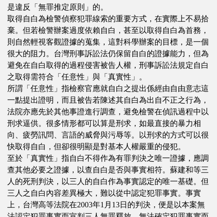
是違反「無罪推定原則」的。
取得自白為檢警偵察犯罪線索的重要方式，在實際上不易拾
棄。但若檢警辦案過度依賴自白，甚至以取得自白為首務，
則自然輕視客觀證據的蒐集，這對科學辦案的目標，是一個
很大的阻力。台灣刑事訴訟法仍保留自白的證據能力，但為
避免在自白取得的過程侵害被告人權，刑事訴訟法規定自白
之取得需符合「任意性」與「真實性」。
所謂「任意性」指檢察官應就自白之提出係經由自由意志這
一點提出證明，而且被告若陳述其自白為出自不正之行為，
法院亦應先於其他事證進行調查，避免檢警在偵訊過程中以
刑求逼供。很多情形都可以算是刑求，如最直接的暴力相
向、疲勞訊問、言語的威脅與污辱等。以刑求的方式可以很
快取得自白，但卻很明顯是對基本人權嚴重的侵犯。
至於「真實性」指自白不得作為有罪判決之唯一證據，應調
查其他必要之證據，以查自白是否與事實相符。蘇建和等三
人的死刑判決，以三人的自白作為事實認定的唯一基礎。但
三人之自白內容差異極大，難以從中認定犯罪事實。事實
上，台灣高等法院在2003年1月13日的判決，便是以本案無
法認定犯罪事實而宣判三人無罪釋放。無法確定犯罪事實而