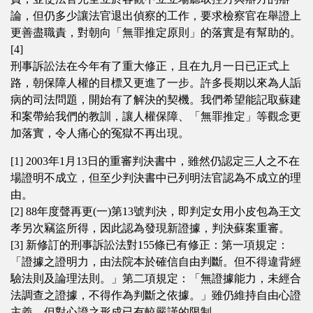
論，但仍多少讓法官退出偵察的工作，要求檢察官在舉證上
更善盡職責，對朝向「無罪推定原則」的落實是有幫助的。
[4]
刑事訴訟法在今年有了重大修正，且在九月一日已正式上
路，朝保障人權的目標又更進了一步。許多長期以來為人詬
病的司法問題，開始有了解決的契機。我們希望能記取蘇建
和案帶給我們的教訓，讓人權保障、「無罪推定」等觀念更
加落實，令人痛心的冤獄不再出現。
[1] 2003年1月13日的重審判決書中，雖然仍認定三人之不在
場證明不成立，但至少判決書中已列明法官認為不成立的理
由。
[2] 88年度聲再更(一)第13號判決，即判定女用小皮包為王文
孝另次竊盜所得，因此認為發現新證據，判決蘇案重審。
[3] 新修訂的刑事訴訟法對155條已有修正：第一項規定：
「證據之證明力，由法院本於確信自由判斷。但不得違背經
驗法則及論理法則。」第二項規定：「無證據能力，未經合
法調查之證據，不得作為判斷之依據。」雖仍維持自由心證
主義，但對心證之形成已有較嚴謹的限制。