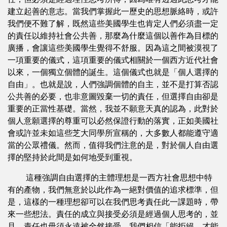
建立起善的意志。當我們掌握此一歷史的思想脈絡時，或許
我們便不難了解，既然這些美國學生也肯定人們必須盡一定
的責任以維持社會公共善，那麼為什麼這個以善作為目標的
廣播，會讓這些美國學生覺得不舒服。因為這之間被漠視了
一項重要的儀式，這項重要的儀式相關於一個西方近代社會
以來，一個獨立個體的誕生。這個儀式也就是「個人選擇的
自由」。也就是說，人們強調個體的自主，並不是打算否認
公共善的必要，也非意圖毀棄一切的責任，但選擇自由卻是
重要的正當性基礎。當然，我並不願意天真的認為，此對於
個人意願選擇的尊重可以必然保證行動的落實，正如美國社
會或許並未如這些芝大同學所宣稱的，大多數人都能遵守適
當的公眾禮儀。然而，值得我們注意的是，對於個人自由選
擇的堅持於此間是如何地受到重視。
這種強調自由選擇的主體理想是一西方社會思想中特
有的產物，我們無意於以此作為一絕對價值的追求標準，但
是，這樣的一種理想卻可以在我們思考責任此一課題時，帶
來一些想法。責任的成立與接受必須是經過個人思考的，並
且，責任也毋須永遠被全然接受。我們相信「能拒絕，才能