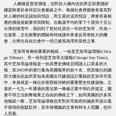
人權雖是普世價值，但對於人權內含的界定與實踐卻
總是附著於各特定社會脈絡之中。每個社會裡都會有著其對
於人權的特定認知與預設，而立基於這些預設，將會有著相
應的價值規範要求與限制。在氣溫平均約零下十度與十五公
分厚的積雪中，我回到了曾於此居住一年的芝加哥，作為一
位遊客，文化衝擊的體驗有時候讓外來者反而有較大的機
會，分辨出在此社會中一些已被視為理所當然之事。
芝加哥有兩份重要的報紙，一份是芝加哥論壇報(Chica
go Tribune)，另一份則是芝加哥太陽報(Chicago Sun Times)。
其中芝加哥論壇報是一份具歷史傳統且閱讀人口眾多的大
報，其2003年的發行量為美國報界的前十名，而其報社的總
部大樓在此如所眾知為美國近代建築設計重鎮的芝加哥市當
中，本身就是一棟位於密西根河畔的重要歷史性建築物。立
基於一七九一年通過的憲法第一條修正案中明白所規定，國
會不得立法剝奪報業之自由的傳統之下，如同美國的許多其
他報紙一般，芝加哥論壇報也常對於市政府的施政常提出毫
不留情的批駁貶抑，其辛辣嘲諷的文筆有時令人莞爾，也叫
人思索。