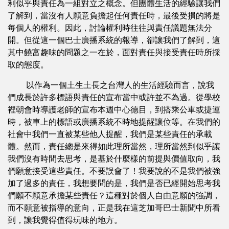
利似乎與責任為一組對立之概念。但團體生活的經驗讓我們
了解到，當沒有人願意負擔起任何責任時，最後受損的將是
每個人的權利。因此，討論權利時往往與責任議題無法分
開。但從這一個巴士廣播系統的報導，卻讓我們了解到，這
其中饒富趣味的問題之一在於，面對責任與接受責任時所採
取的態度。
以作為一個土生土長之台灣人的生活經驗而言，說我
們成長於許多標語與責任的宣布當中或許並不為過。從學校
裡朝會時導護老師的宣布本週中心德目，到搭乘公車或捷運
時，被車上的標語或廣播系統不時地提醒讓位等。在我們的
社會中我們一直被某些他人提醒，我們是某些責任的承載
體。然而，責任總是來得如此理所當然，理所當然到似乎讓
我們沒有時間去思考，是基於什麼樣的前提與價值取向，我
們願意接受這些責任。不要誤會了！我要說的不是我們被強
加了過多的責任，我想要問的是，我們是否已經開始思考我
們願不願意承擔某些責任？這種對於個人自由意願的強調，
而不願意被指導的意向，正是我在這芝加哥巴士新聞中所看
到，讓我覺得值得玩味的地方。