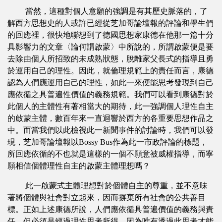
當然，這種對個人意願的強調是有其歷史脈落的，了
解西方思想史的人或許已經從芝加哥論壇報的評論和學生們
的回應裡，很快地聯想到了德國思想家康德在他那一篇十分
具影響力的文章〈論何謂啟蒙〉中所說的，所謂啟蒙便是要
去除由個人所招致的未成熟狀態，脫離家父長式的指導且勇
於運用自己的理性。因此，就倫理規範上的責任而言，康德
認為人們應運用自己的理性，如此一來便能思考發現到自己
應依循之具普遍性價值的義務規範。我們可以看到康德對於
此個人的主體性有著相當大的期待，此一強調個人理性自主
的啟蒙主體，數百年來一直迴響於西方的各重要思想作品之
中。而當我們以此檢視此一新聞事件的討論時，我們可以發
現，芝加哥論壇報以Bossy Bus作為此一市政評論的標題，
所回應依循的不也就是這樣的一個不願意被威權指導，而寧
願相信個體理性自主的啟蒙主體理想嗎？
此一啟蒙式主體理想對於個體自主的尊重，並不意味
著將個體與社會對立起來，因而摒棄所有社會的公共善目
標。正如上述康德所說，人們應依循具普遍價值的義務與責
任，但必須是經過理性思考所得，因為唯有透過此思考才能