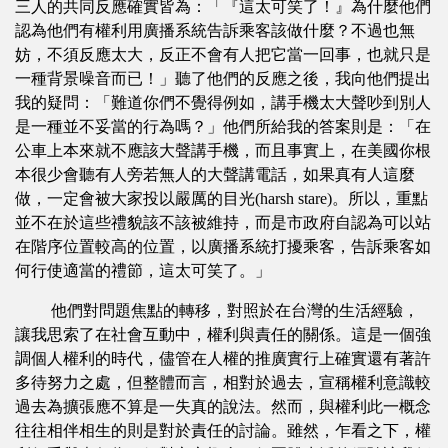
三人的共同反應確實皆為：「『這太可笑了！』為什麼他們
認為他們有權利用廣播系統告訴乘客該做什麼？不過也無
妨，不須反應太大，反正不會有人把它當一回事，也就只是
一種背景噪音而已！」聽了他們的反應之後，我向他們提出
我的疑問：「難道你們不覺得例如，講手機太大聲吵到別人
是一種並不妥當的行為嗎？」他們所給我的答案則是：「在
公車上本來就不應該大聲講手機，而且事實上，在美國你根
本很少會聽有人旁若無人的大聲講電話，如果真有人這麼
做，一定會被大家投以嚴厲的目光(harsh stare)。所以，重點
並不在於這些禮貌該不該被維持，而是市政府自認為可以站
在階序位置較高的位置，以廣播系統打擾乘客，告訴乘客如
何行使適當的禮節，這太可笑了。」
他們對問題焦點的轉移，對照於在台灣的生活經驗，
讓我思索了在社會互動中，權利與責任的關係。這是一個強
調個人權利的時代，儘管在人權的推廣實行上確實還有著許
多待努力之處，但整體而言，相對於過去，宣稱權利意識較
過去為擴張應不算是一失真的說法。然而，與權利此一概念
往往相伴相生的則是對於責任的討論。雖然，乍看之下，權