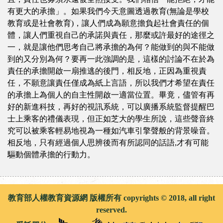
有更大的承擔」。如果我們今天意圖透過教育(無論是學校
教育或是社會教育)，讓人們成為願意擔負起社會責任的個
體，讓人們重視自己的承諾與責任，那麼或許最好的途徑之
一，就是讓他們思考自己將承擔的為何？能做到的與不能做
到的又分別為何？要再一此強調的是，這樣的討論不在於為
責任的承擔開啟一扇推逃的後門，相反地，正因為重視責
任，不願意讓責任僅成為紙上言語，所以我們才希望在責任
的承擔上為個人的自主性開啟一適當位置。畢竟，儘管有再
好的新進科技，再好的視訊系統，可以廣播系統監督提醒巴
士上乘客的禮儀表現，但正如芝大的學生所說，這些聲音終
究可以被乘客輕易地視為一種如汽車引擎聲般的背景噪音。
相反地，只有經過個人思辨後而有所認同的話語,才有可能
驅動個體承擔的行動力。
教育部人權教育資源網 版權所有 copyrights © 2018, all right
reserved.