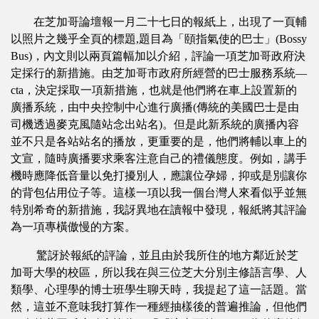
在芝加哥論壇報一月二十七日的報紙上，出現了一頁輔
以照片之幾乎全頁的標題,題目為「頤指氣使的巴士」(Bossy
Bus)，內文則以兩頁篇幅加以介紹，評論一項芝加哥政府決
定採行的新措施。由芝加哥市政府所經營的巴士服務系統—
cta，決定採取一項新措施，也就是他們將在車上設置新的
廣播系統，由中央控制中心進行廣播(傳統的美國巴士是由
司機透過麥克風隨站念出站名)。但是此新系統的廣播內容
並不只是各站站名的播放，更重要的是，他們將輔以車上的
文宣，隨時廣播要求乘客注意自己的禮儀態度。例如，講手
機時應降低音量以免打擾別人，應讓位孕婦，抑或是別讓你
的背包佔用位子等。這樣一項以我一個台灣人來看似乎並無
特別希奇的新措施，我訝異地在讀報中發現，報紙將其評論
為一項專橫傲慢的方案。
驚訝於報紙的評論，並且由於我所住的地方鄰近於芝
加哥大學的校區，所以我在與三位芝大分別主修語言學、人
類學、心理學的博士班學生聊天時，我提起了這一話題。當
然，這並不意味我打算作一種經抽樣後的普遍推論，但他們