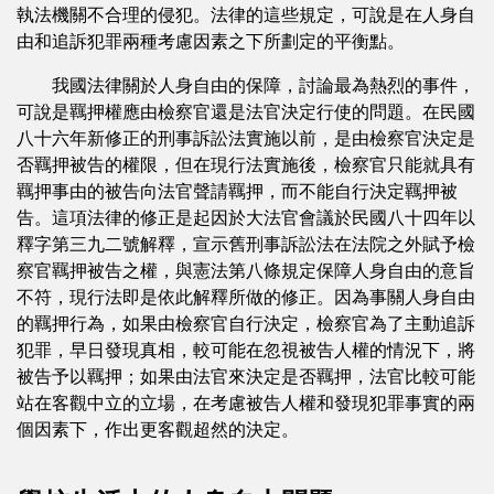
執法機關不合理的侵犯。法律的這些規定，可說是在人身自
由和追訴犯罪兩種考慮因素之下所劃定的平衡點。
我國法律關於人身自由的保障，討論最為熱烈的事件，
可說是羈押權應由檢察官還是法官決定行使的問題。在民國
八十六年新修正的刑事訴訟法實施以前，是由檢察官決定是
否羈押被告的權限，但在現行法實施後，檢察官只能就具有
羈押事由的被告向法官聲請羈押，而不能自行決定羈押被
告。這項法律的修正是起因於大法官會議於民國八十四年以
釋字第三九二號解釋，宣示舊刑事訴訟法在法院之外賦予檢
察官羈押被告之權，與憲法第八條規定保障人身自由的意旨
不符，現行法即是依此解釋所做的修正。因為事關人身自由
的羈押行為，如果由檢察官自行決定，檢察官為了主動追訴
犯罪，早日發現真相，較可能在忽視被告人權的情況下，將
被告予以羈押；如果由法官來決定是否羈押，法官比較可能
站在客觀中立的立場，在考慮被告人權和發現犯罪事實的兩
個因素下，作出更客觀超然的決定。