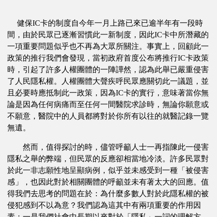
健保IC卡的制度自今年一月上路已來已逾半年有一段時
間，由於民眾已逐漸習慣此一新制度，因此IC卡中所潛藏的
一項重要問題似乎也不再為大眾所關注。事實上，回顧此一
政策的推行我們會發現，當初政府首度公布將推行IC卡政策
時，引起了許多人權團體的一陣譁然，認為此舉已嚴重侵害
了人民隱私權。人權團體大聲疾呼民眾應關切此一議題，並
且必要時應抵制此一政策，因為IC卡的實行，意味著當你無
論是因為任何病痛而至任何一間醫院求診時，無論你願意或
不願意，醫院中的人員都將對於你所有以往的就醫記錄一覽
無遺。
然而，值得探討的時，儘管呼籲人士一再指陳此一侵害
隱私之舉的弊端，但民眾的反應卻相當地冷淡。許多民眾對
於此一非志願性地呈顯病例，似乎並未感受到一種「被侵害
感」，也因此對於相關團體的呼籲並未有著太大的回應。值
得我們去思考的問題在於：為什麼多數人對於此隱私權的被
侵犯感到不以為意？我們認為這其中有兩項重要的作用因
素：一是我們社會中長期以來對於「隱私」一詞的理解方