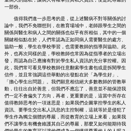
一部份。
值得我們進一步思考的是，從上述醫病不對等關係的討
論中，我們不免聯想到，在教育場域中，老師跟學生之間的
關係與醫生和病人之間的關係也似乎有所相似，其中的一個
關鍵相似點在於，人們常認為正如同病人需要醫生的處方、
協助一般，學生在學校學習，也需要教師的指導與協助。此
外，也再次同樣的是，學校教師也常因為從指導者的立場出
發，而認為自己應擁有對於學生私人資訊的充分掌控權。因
此，我們常可看見學校教師任意翻索學生書包或是拆閱學生
信件，並且常強調這些舉動的出發點在於「為學生好」、
「擔心學生出問題」。我們願意相信絕大多數教師的管教舉
動，往往出自於善意，但我們不應忘了，善意並不能保證我
們一定不會偏失了方向，再者，更重要的是，這當中所存在
值得教師思考的一項迷思是：如果我們企圖掌控學生的私人
資訊、要學生交出私人訊息的主控制權，這就等於是侵犯了
學生作為獨立個體的尊嚴，而從教育的立場上來看，如果我
們不讓學生有機會維護其自己的尊嚴，那麼又如何能期待我
們給學生的教育可以讓他們成為一個懂得尊重他人的人呢？