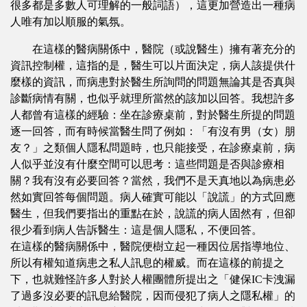
很多都是多數人可理解的一般詞語），這更加營造出一種病
人唯有加以順服的氣氛。
在這樣的醫病關係中，醫院（或說醫生）擁有著充分的
資訊控制權，這指的是，醫生可以片面決定，病人該提供什
麼樣的資訊，而病患對於醫生所詢問的問題無論其是否真與
診斷病情有關，也似乎就理所當然的該加以回答。我想許多
人都曾有這樣的經驗：坐在診療桌前，對於醫生所提的問題
逐一回答，而有時候當醫生問了例如：「有沒有男（女）朋
友？」之類個人隱私問題時，也只能接受，在診療桌前，病
人似乎並沒有什麼空間可以思考：這些問題是否與診療相
關？我有沒有必要回答？當然，我們不是天真地以為病患必
然如實回答每個問題。病人確實可能以「說謊」的方式回應
醫生，但我們要指出的重點在於，說謊的病人固然有，但卻
很少看到病人告訴醫生：這是個人隱私，不便回答。
在這樣的醫病關係中，醫院便樹立起一種因位居指導地位、
所以有權知道病患之私人訊息的權威。而在這樣的前提之
下，也就難怪許多人對於人權團體所提出之「健保IC卡洩漏
了過多沒必要的訊息給醫院，因而侵犯了病人之隱私權」的