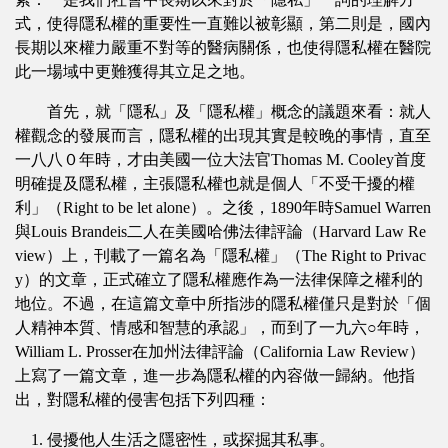
式，使得隱私權的重要性一直難以被彰顯，第二則是，國內
長期以來權力嚴重不對等的醫病關係，也使得隱私權在醫院
此一場域中更難獲得其立足之地。
首先，就「隱私」及「隱私權」概念的議題來看：就人
權觀念的發展而言，隱私權的出現其實是較晚的事情，直至
一八八０年時，才由美國一位大法官Thomas M. Cooley首度
明確提及隱私權，主張隱私權也就是個人「不受干擾的權
利」（Right to be let alone）。之後，1890年時Samuel Warren
與Louis Brandeis二人在美國哈佛法律評論（Harvard Law Re
view）上，刊載了一篇名為「隱私權」（The Right to Privac
y）的文章，正式確立了隱私權應作為一法律保障之權利的
地位。不過，在這篇文章中所指涉的隱私權僅只是對於「個
人精神本質、情感和智慧的承認」，而到了一九六○年時，
William L. Prosser在加州法律評論（California Law Review）
上寫了一篇文章，進一步為隱私權的內容做一歸納。他指
出，對隱私權的侵害包括下列四種：
1. 侵擾他人生活之隱密性，或探掘其私事。