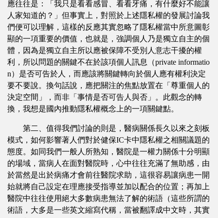
應往往是：「我只是看看感冒、看看牙痛，有什麼好不能讓
人家知道的？」但事實上，對照於上述隱私權的發展討論我
們便可以理解，這樣的反應其實忽略了隱私權當中所意圖彰
顯的一項重要的價值，也就是，強調個人乃是獨立自主的個
體，因為是獨立自主所以應被保障不受別人意志干擾的權
利，所以問題的關鍵不在於該項個人訊息（private informatio
n）是否可告於人，而應該將關鍵轉向於個人應有權利決定
要不要說。換句話說，應把關注的焦點放置在「尊重個人的
決定空間」，而非「事情是否可告人與否」。此觀念的轉
換，我想是國內推動隱私權概念上的一項關鍵點。
第二、值得我們討論的則是，醫病關係長久以來之刻板
模式，如何影響著人們對於健保IC卡中隱私權之相關議題的
態度。如同我們一般人所熟知，醫院是一權力關係十分明顯
的場域，當病人在面對醫院時，心中往往充滿了無助感，由
於當然是出於病痛才會前往醫院求助，這很容易讓病患一開
始就將自己設定在理應接受指導並加以配合的位置；再加上
醫院中往往使用絕大多數病患無法了解的術語（這些所謂的
術語，大多是一些英文縮寫代稱，當被翻譯成中文時，其實