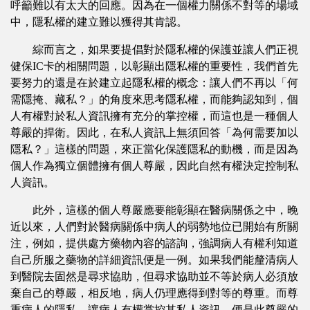
呼籲難以有太大的回應。因為在一個權力關係不對等的場域
中，隱私權的建立難以獲得其肯認。
綜而言之，如果要提倡對於隱私權的保護並讓人們正視
健保IC卡的相關問題，以彰顯出隱私權的重要性，我們首先
要努力的還是在於建立起隱私權的概念：讓人們不再以「何
需隱掩、藏私？」的角度來思考隱私權，而能夠認知到，個
人有權對於私人資訊擁有充分的掌控權，而這也是一種個人
尊嚴的捍衛。因此，在私人資訊上無須回答「為何需要加以
隱私？」這樣的問題，來正當化保護隱私的動機，而是因為
個人作為獨立個體擁有個人尊嚴，因此自然有權決定控制私
人資訊。
此外，這樣的個人尊嚴應要能彰顯在醫病關係之中，晚
近以來，人們對於醫病關係中病人的弱勢地位已開始有所關
注，例如，提供處方藥物內容的諮詢，強調病人有權利知道
自己所服之藥物的詳細資訊便是一例。如果我們能釐清病人
到醫院去固然是尋求協助，但尋求協助並不等於病人必須放
棄自己的尊嚴，相反地，病人仍理應得到對等的尊重。而尊
重病人的隱私，讓病人有權掌控其私人資訊，便是此尊嚴的