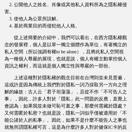
2. 公開他人之姓名、肖像或其他私人資料所為之隱私權侵
害。
3. 使他人為公眾所誤解。
4. 基於商業目的而侵犯他人人格。
從上述簡要的介紹中，我們可以看出，在西方隱私權觀
念的發展裡，個人是以單一獨立個體作為單位，有著獨立的
私人空間（所以強調有權to be alone），且將此私人空間視
為一種個人尊嚴的展現，也就是說，個人有權主動掌控個人
資訊之權利，而這就是個人獨立性與尊嚴的一部份。
上述這種對於隱私權的觀念目前在台灣則並未見普遍，
這或許是因為傳統上我們對於隱私一詞乃採取另一方向之理
解的緣故：古人云「君子坦蕩蕩」，且從不作「不可告人之
事」，因此，許多人對於「隱私」此一問題的反應，直覺上
會認為：如果我並未做可恥可羞之事，那麼何需藏於隱處？
又何需匿於私密？也就是說，隱私一詞似乎僅被適用於「不
能公諸於人的私事」。因此，如果不是什麼不能告人之事也
就無所謂隱私權可言，這是為什麼許多人對於健保IC卡的反