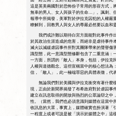
這是英美兩國對於恐怖份子常用的形容方式，
無辜的男人、女人與孩子的生命…」。諷刺、
報導中所揭發，美軍對於伊拉克囚犯的人權嚴
瞭解到，回教男人與女人的尊嚴必然要以血和
我們或許難以期待白宮方面能對此事件作出更
於其政治生涯造成的危害，而絕非是虐待事件
滅火以減緩虐囚事件所對其團隊帶來的聲譽傷
識型態，此一意識型態修辭包含了二重意涵：
一方面，所謂的「敵人」本身，包括，伊拉克
人權與道德觀念。這些宣稱當中的核心想法為
信，「敵人」，此一極端罪惡的具體表徵，代
無論我們對於美國與伊拉克衝突有著什麼樣的
現，正由於新聞界揭發了布希政府對於虐囚事
建立在訊息取得的開放與熱烈的公眾論辯之中
性。（當然，我們也必須意識到媒體在這當中
收訊息的大眾，事實上，媒體確實也扮演著「
一程度上或者可說是被「演示於媒體之中」這