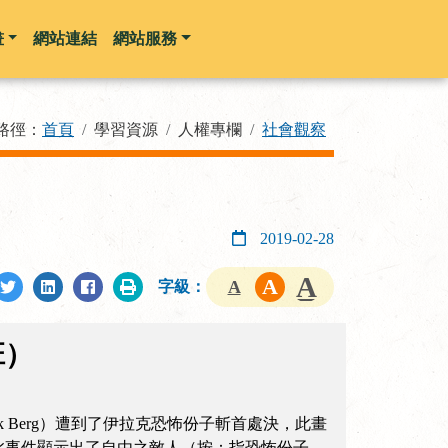
畫
網站連結
網站服務
路徑：
首頁
學習資源
人權專欄
社會觀察
2019-02-28
字級：
班）
Berg）遭到了伊拉克恐怖份子斬首處決，此畫
此事件顯示出了自由之敵人（按：指恐怖份子，