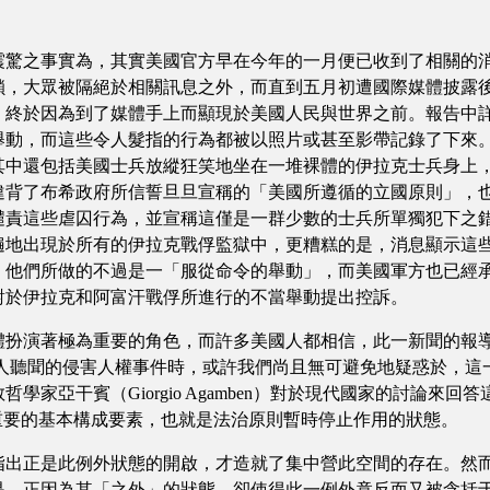
之事實為，其實美國官方早在今年的一月便已收到了相關的消
鎖，大眾被隔絕於相關訊息之外，而直到五月初遭國際媒體披露
，終於因為到了媒體手上而顯現於美國人民與世界之前。報告中
舉動，而這些令人髮指的行為都被以照片或甚至影帶記錄了下來
其中還包括美國士兵放縱狂笑地坐在一堆裸體的伊拉克士兵身上
違背了布希政府所信誓旦旦宣稱的「美國所遵循的立國原則」，
譴責這些虐囚行為，並宣稱這僅是一群少數的士兵所單獨犯下之
遍地出現於所有的伊拉克戰俘監獄中，更糟糕的是，消息顯示這
，他們所做的不過是一「服從命令的舉動」，而美國軍方也已經
對於伊拉克和阿富汗戰俘所進行的不當舉動提出控訴。
演著極為重要的角色，而許多美國人都相信，此一新聞的報導
駭人聽聞的侵害人權事件時，或許我們尚且無可避免地疑惑於，這
家亞干賓（Giorgio Agamben）對於現代國家的討論來
是法律體系最重要的基本構成要素，也就是法治原則暫時停止作用的狀態。
正是此例外狀態的開啟，才造就了集中營此空間的存在。然而
是，正因為其「之外」的狀態，卻使得此一例外竟反而又被含括