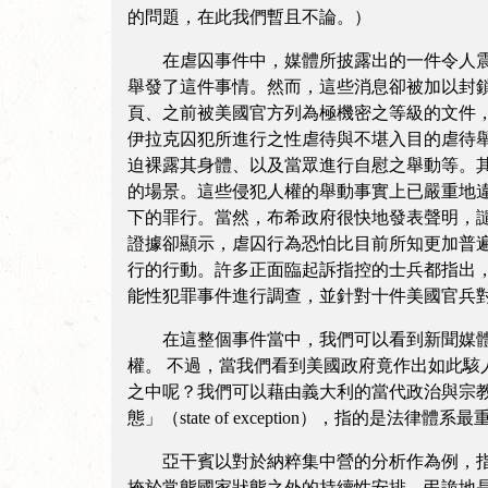
的問題，在此我們暫且不論。）
在虐囚事件中，媒體所披露出的一件令人震驚
舉發了這件事情。然而，這些消息卻被加以封
頁、之前被美國官方列為極機密之等級的文件
伊拉克囚犯所進行之性虐待與不堪入目的虐待
迫裸露其身體、以及當眾進行自慰之舉動等。
的場景。這些侵犯人權的舉動事實上已嚴重地
下的罪行。當然，布希政府很快地發表聲明，
證據卻顯示，虐囚行為恐怕比目前所知更加普
行的行動。許多正面臨起訴指控的士兵都指出
能性犯罪事件進行調查，並針對十件美國官兵
在這整個事件當中，我們可以看到新聞媒體扮
權。 不過，當我們看到美國政府竟作出如此
之中呢？我們可以藉由義大利的當代政治與宗教哲學
態」（state of exception），指的
亞干賓以對於納粹集中營的分析作為例，指出
掩於常態國家狀態之外的持續性安排。弔詭地