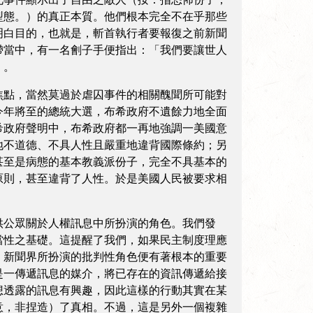
型態。）的真正本質。他們根本完全不在乎那些
明白目的，也就是，斬首執行者要報復之前新聞
帶當中，有一名劊子手便指出：「我們要讓世人
」。
點，當然莫過於虐囚事件的相關醜聞所可能對
今年將至的總統大選，布希政府不遺餘力地全面
希政府聲明中，布希政府都一再地強調一美國意
地不道德、不具人性且嚴重地違背國際條約；另
甚至是病態的基本教義派份子，完全不具基本的
原則，甚至違背了人性。於是美國人民被要求相
公眾關於人權訊息中所扮演的角色。我們發
當性之基礎。這提醒了我們，如果民主制度理應
，新聞界所扮演的批判性角色便有著根本的重要
是一傳遞訊息的媒介，將已存在的資訊傳遞給接
想透露的訊息有興趣，因此這樣的行動其實在某
意，非捏造）了真相。不過，這是另外一個複雜