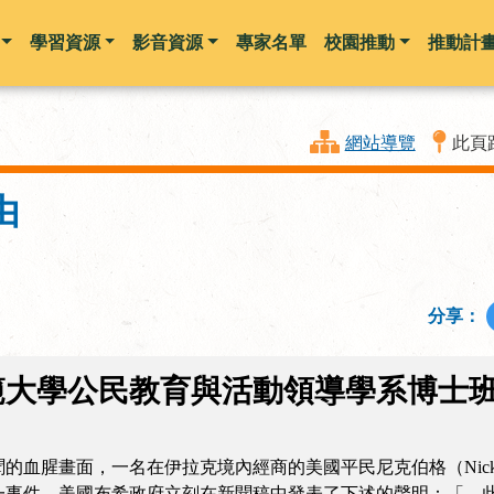
學習資源
影音資源
專家名單
校園推動
推動計
跳到主要內容
網站導覽
此頁
由
分享：
範大學公民教育與活動領導學系博士
腥畫面，一名在伊拉克境內經商的美國平民尼克伯格（Nick 
一事件，美國布希政府立刻在新聞稿中發表了下述的聲明：「…