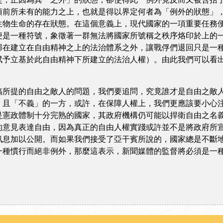
項前所未有的能力之上，也就是得以界定何者為「例外的狀態」
生物生命的存在狀態。在這個意義上，現代國家的一項重要任務
便是一種符號，象徵著一群無法將國家所號稱之秩序烙印於上的
歸在建立在自由精神之上的法治體系之外，讓戰俘們退回只是一
賦予立基於此自由精神下所建立的法治人權）。由此我們可以看
提的自由之敵人的問題，我們要追問，究竟誰才是自由之敵人
」且「不義」的一方，或許，在保障人權上，我們更應該要小心
是憲政體制十分完熟的國家，其政府機構仍可能以捍衛自由之名
的意見表達自由，因為真正的自由人權實踐或許並不是將政府所
訊息加以公開。而如果我們接受了亞干賓所說的，國家總是不斷
一種慣行而絕非例外，那麼這表示，新聞媒體的監督將必須是一