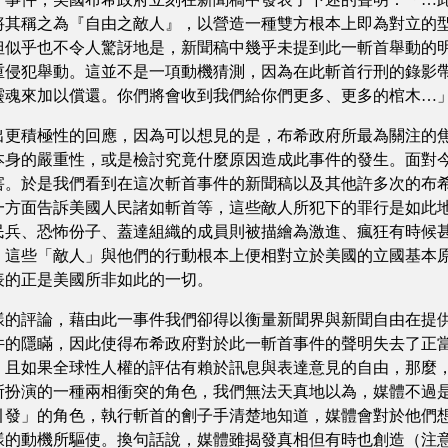
將其稱之為『自由之敵人』，以營造一種雙方根本上即為對立的
但似乎也不令人驚訝地是，新聞稿中幾乎未提到此一斬首舉動的
重侵犯舉動。這並不是一項動機猜測，因為在此斬首行刑的錄影
靈魂來加以償還。你們將會收到我們給你們更多、更多的棺木…
積極性的回應，因為可以想見的是，布希政府所最為關注的焦
本身的嚴重性，或是檢討究竟什麼原因造成此事件的發生。面對
害。於是我們看到在這次斬首事件的新聞稿以及其他許多次的布
一方面告訴美國人民諸如斬首等，這些敵人所犯下的罪行是如此
民兵、恐怖份子、蓋達組織的成員則被描繪為激進、瘋狂有時候
：這些「敵人」與他們的行動根本上便相對立於美國的立國基本
表的正是美國所非如此的一切。
評論，藉由此一事件我們卻得以衡量新聞界與新聞自由在提供
件的隱瞞，因此使得布希政府對於此一斬首事件的聲明失去了正
，且如果全球性人權的評估有賴於訊息與表達意見的自由，那麼
所扮演的一種兩相衝突的角色，我們無法天真地以為，媒體不過
引發」的角色，執行斬首的劊子手清楚地知道，媒體會對於他們
樣的動機所驅使。換句話說，媒體雖揭發真相但有時也創造（注