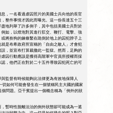
息，一名看過虐囚照片的美國士兵向他的長官
後，整件事情才因此而曝光。這一份長達五十三
詳盡地列舉了許多例子，其中包括美國士兵對於
。例如，以燈泡對其進行肛交、鞭打、電擊、強
，或將拴狗的鍊條繫在跪倒於地上的囚犯脖子上
也就是布希政府所宣稱的「自由之敵人」才會犯
錯誤，並宣布打算裁撤此一監獄。然而，足夠的
些虐囚行動應該是獲得高階軍中官員所授權而採
承認，他們正在對於二十五件導致囚犯死亡的可
與監督有時候能夠比法律更為有效地保障人
一切如何可能會發生在一個號稱民主大國的國家
回答這個問題。亞干賓提出一個概念稱為「例外的狀
，暫時性脫離法治的例外狀態卻可能成為一遮
于法治狀態之中。這一切是如何發生的呢？對亞