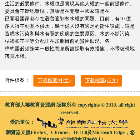
生活的必要條件。水權也是實現其他人權的一個前提條件。
委員會不斷地發現，無論是在開發中國家還是在
已開發國家都存在著普遍剝奪水權的問題。目前，有10 億
多人得不到基本供水，幾十億人沒有適足的衛生設施，這是
造成水污染和與水有關的疾病的主要原因。水的不斷污染、
枯竭和不平等分配正在加劇目前的貧困狀況。各
締約國必須按本一般性意見所說採取有效措施，不帶歧視地
落實水權。
附件檔案：
下載檔案(中文)
下載檔案(英文)
教育部人權教育資源網 版權所有 copyrights © 2018, all right
reserved.
受託單位：
瀏覽器支援Firefox、Chrome、IE11.0及Microsoft Edge，您
是第550692位訪問本系統的人!