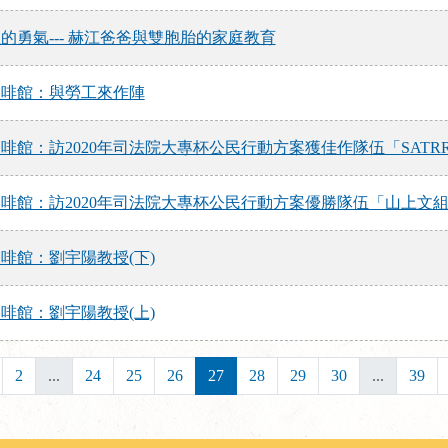
的勇氣--- 赫江爸爸與雙胞胎的家庭教育
咖啡館：與勞工來作陣
啡館：訪2020年司法院大專杯公民行動方案獲佳作隊伍「SATR
啡館：訪2020年司法院大專杯公民行動方案優勝隊伍「山上文
啡館：劉宇陽教授(下)
啡館：劉宇陽教授(上)
2
...
24
25
26
27
28
29
30
...
39