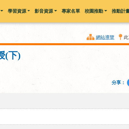
學習資源
影音資源
專家名單
校園推動
推動計
跳到主要內容
網站導覽
此
(下)
分享：