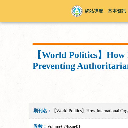
網站導覽
基本資訊
【World Politics】How In
Preventing Authoritari
期刊名：
【World Politics】How International Organ
卷數：
Volume67/Issue01