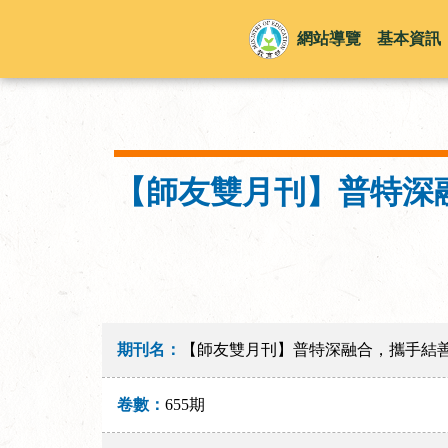
網站導覽
基本資訊
【師友雙月刊】普特深
期刊名：
【師友雙月刊】普特深融合，攜手結
卷數：
655期