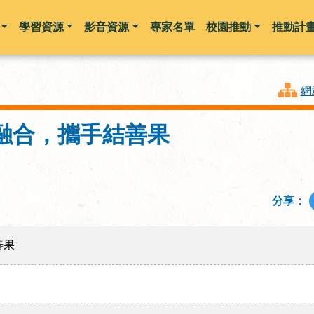
學習資源
影音資源
專家名單
校園推動
推動計
跳到主要內容
網
融合，攜手結善果
分享：
善果