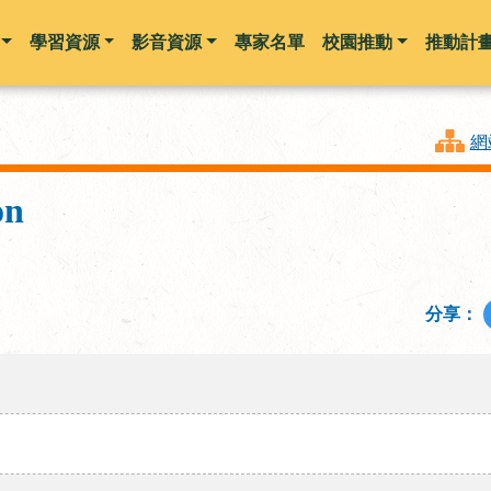
學習資源
影音資源
專家名單
校園推動
推動計
跳到主要內容
網
on
分享：