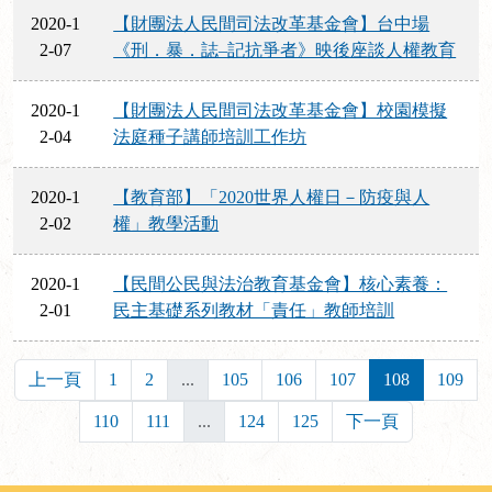
2020-1
【財團法人民間司法改革基金會】台中場
2-07
《刑．暴．誌–記抗爭者》映後座談人權教育
2020-1
【財團法人民間司法改革基金會】校園模擬
2-04
法庭種子講師培訓工作坊
2020-1
【教育部】「2020世界人權日－防疫與人
2-02
權」教學活動
2020-1
【民間公民與法治教育基金會】核心素養：
2-01
民主基礎系列教材「責任」教師培訓
上一頁
1
2
...
105
106
107
108
109
110
111
...
124
125
下一頁