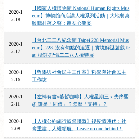
【國家人權博物館 National Human Rights Mus
2020-1
eum】博物館商店講人權系列活動｜大地餐桌
2-18
聆聽村落之聲：農友心饗宴
【台北二二八紀念館 Taipei 228 Memorial Mus
2020-1
eum】228_沒有句點的追逐｜實境解謎遊戲 fe
2-17
at. 標註·記憶二二八人權特展
2020-1
【哲學與社會民主工作室】哲學與社會民主
2-16
工作坊
2020-1
【左轉有書x慕哲咖啡】人權星期三 x 失序盟
2-11
@ 誰是「同儕」？怎麼「支持」？
2020-1
【人權公約施行監督聯盟】後疫情時代：社
2-08
會重建，人權領航。Leave no one behind！