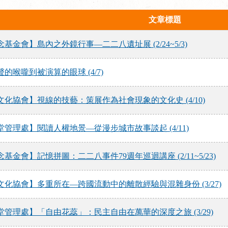
文章標題
金會】島內之外鏡行事—二二八遺址展 (2/24~5/3)
的喉嚨到被演算的眼球 (4/7)
化協會】視線的技藝：策展作為社會現象的文化史 (4/10)
管理處】閱讀人權地景—從漫步城市故事談起 (4/11)
金會】記憶拼圖：二二八事件79週年巡迴講座 (2/11~5/23)
化協會】多重所在—跨國流動中的離散經驗與混雜身份 (3/27)
管理處】「自由花蕊」：民主自由在萬華的深度之旅 (3/29)