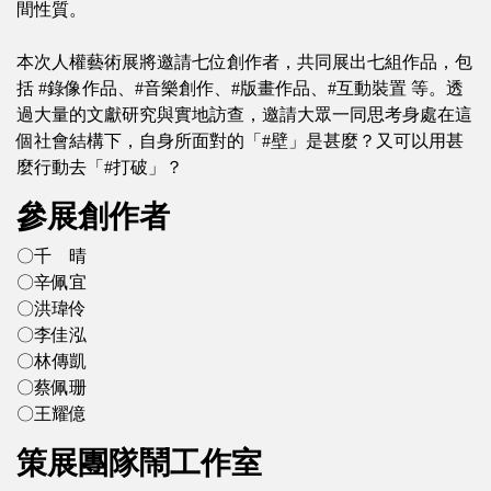
間性質。
本次人權藝術展將邀請七位創作者，共同展出七組作品，包
括 #錄像作品、#音樂創作、#版畫作品、#互動裝置 等。透
過大量的文獻研究與實地訪查，邀請大眾一同思考身處在這
個社會結構下，自身所面對的「#壁」是甚麼？又可以用甚
麼行動去「#打破」？
參展創作者
〇千 晴
〇辛佩宜
〇洪瑋伶
〇李佳泓
〇林傳凱
〇蔡佩珊
〇王耀億
策展團隊鬧工作室