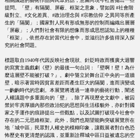
相關議題的藝術作品與民眾對話，意圖向現今社會拋出一些
提問。「壁」有隔閡、屏蔽、框架之意象，譬如因 #社會階
級對立、#文化差異、#政治理念與 #宗教信仰 之異同等所產
生的「隔閡」；國家對人民有形或無形的控制而編織出層層
「屏蔽」；人們對社會有限的想像而形成思想認知上的種種
「框架」，依然存在於當代社會中，並滋衍許多值得深入探
究的社會問題。
標題取自1940年代因反映社會現狀、針貶時政而獲廣大迴響
的寫實主義戲劇《壁》的最後一句台詞：『壁啊！壁！為什
麼這層壁不能被打破？』。劇中聳立於舞台正中央的一道牆
壁，暗示著當時因貧富差距而產生巨大的隔閡，進而演變成
一齣齣時代的悲劇。本展覽將透過一連串的藝術行動，闡述
人權議題中多重面向的「壁」，除了再現歷史文獻中，被囚
禁於牢房厚牆內那些政治犯的思想與生活樣貌外，亦針對國
家之手運作的痕跡提出一些觀點，以及試圖打破現今社會中
存在的二元思維框架。此外，我們也期望能夠突破展覽所在
地「城中區」民眾對人權史的模糊印象，讓觀展者對白色恐
怖歷史有更清楚的認識，並重新詮釋城中區日益被遺忘的空