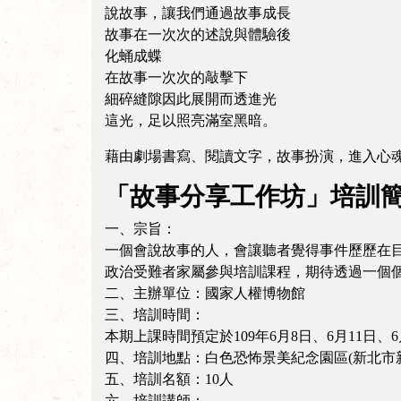
說故事，讓我們通過故事成長
故事在一次次的述說與體驗後
化蛹成蝶
在故事一次次的敲擊下
細碎縫隙因此展開而透進光
這光，足以照亮滿室黑暗。
藉由劇場書寫、閱讀文字，故事扮演，進入心
「故事分享工作坊」培訓
一、宗旨：
一個會說故事的人，會讓聽者覺得事件歷歷在
政治受難者家屬參與培訓課程，期待透過一個
二、主辦單位：國家人權博物館
三、培訓時間：
本期上課時間預定於109年6月8日、6月11日、6
四、培訓地點：白色恐怖景美紀念園區(新北市新
五、培訓名額：10人
六、培訓講師：