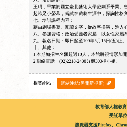
王琄，畢業於國立臺北藝術大學戲劇系畢業。曾
起跨足小螢幕，嘗試在戲劇生涯中，探詢性格
七、培訓課程內容：
藉由劇場書寫、閱讀文字，從故事扮演，進入
八、參加資格：政治受難者家屬，以女性家屬
九、報名日期：即日起至109年5月15日(五)止。
十、其他：
1.本期如招生名額超過10人，本館將視情形加
2.聯絡電話：(02)2218-2438分機303楊小姐。
相關網站 :
網站連結(另開新視窗)
:::
教育部人權教育資源網 版
受託單
瀏覽器支援Firefox、Chro