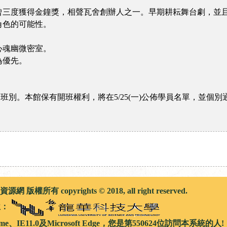
三度獲得金鐘獎，相聲瓦舍創辦人之一。早期耕耘舞台劇，並且參
角色的可能性。
心魂幽微密室。
為優先。
開班別。本館保有開班權利，將在5/25(一)公佈學員名單，並個
權所有 copyrights © 2018, all right reserved.
位：
me、IE11.0及Microsoft Edge，您是第550624位訪問本系統的人!