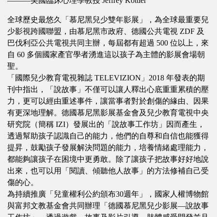
———美國臨床心理學教授 Jeffrey Kottler
全球歷史最悠久「慕尼黑兒少雙年影展」，為全球最重要兒
少影視跨國聯盟，由慕尼黑市政府、德國公共電視 ZDF 及
巴伐利亞公共電視共同主辦，每屆都有超過 500 位以上，來
自 60 多個國家產官學者湧進這以孩子為主體的影展會場朝
聖。
「國際兒少教育電視雜誌 TELEVIZION」2018 年發表的期
刊中指出，「說故事」不僅可以讓人釋出心底重重累積的壓
力，更可以經由重述事件，讓當事者對於創傷的緣由、因果
有更深地理解。德國慕尼黑影展基金會及兒少教育電視中央
研究院（簡稱 IZI）發展出的「說故事工作坊」因而產生，
透過幫助孩子認識自己的能力，他們的自尊和自信也能獲得
提昇，鼓勵孩子發展解決問題的能力，培養情緒處理能力，
都能夠讓孩子在困境中更勇敢。除了讓孩子把故事好好地說
出來，也可以用「閱讀、傾聽他人故事」的方法修補自己受
傷的心。
為持續推廣「兒童權利公約頒布30週年」，國家人權博物館
與富邦文教基金會共同辦理「德國慕尼黑兒少影展—說故事