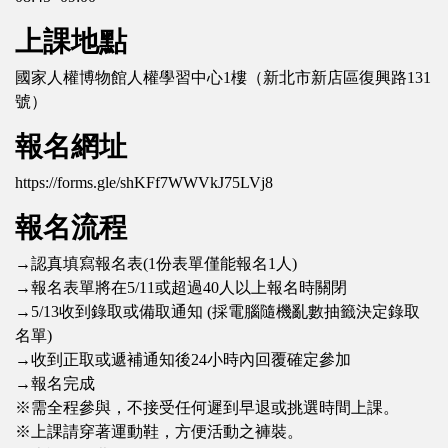
上課地點
國家人權博物館人權學習中心1樓（新北市新店區復興路131
號）
報名網址
https://forms.gle/shKFf7WWVkJ75LVj8
報名流程
→認真填寫報名表(1份表單僅能報名1人)
→報名表單將在5/11或超過40人以上報名時關閉
→5/13收到錄取或備取通知 (採電腦隨機亂數抽籤決定錄取
名單)
→收到正取或遞補通知後24小時內回覆確定參加
→報名完成
※需全程參與，不接受任何遲到早退或挑選時間上課。
※上課請穿著運動鞋，方便活動之褲裝。