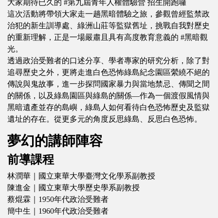
大家期待已久的 #第九屆青年人權體驗營 招生開跑囉
這次活動將帶領大家走一趟黑暗體驗之旅，參觀曾經監禁政
治犯的新生訓導處、綠洲山莊等監獄舊址，挑戰自我對歷史
的重新理解，正是一場嚴肅且具有高度教育意義的 #黑暗觀
光。
透過政治受難者的口述分享、學者專家的研究分析，除了對
追尋歷史之外，更將走進白色恐怖綠島紀念園區縈繞不絕的
傳說與鬼故事，進一步探問國家暴力與當地禁忌、傳聞之間
的關係，以及綠島園區與綠島的關係―作為一個渡假風情與
黑暗遺產並存的島嶼，綠島人如何看待白色恐怖歷史及監獄
遺址的存在。從更多元的角度反思綠島、反思白色恐怖。
夢幻的講師陣容
前導課程
林潤華｜國立東華大學臺灣文化學系副教授
陳進金｜國立東華大學歷史學系副教授
蔡焜霖｜1950年代政治受難者
簡中生｜1960年代政治受難者