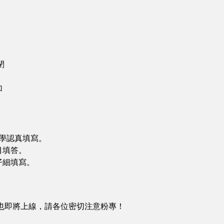
閉
加
同學認真填寫。
目填答。
仔細填寫。
也即將上線，請各位密切注意粉專！