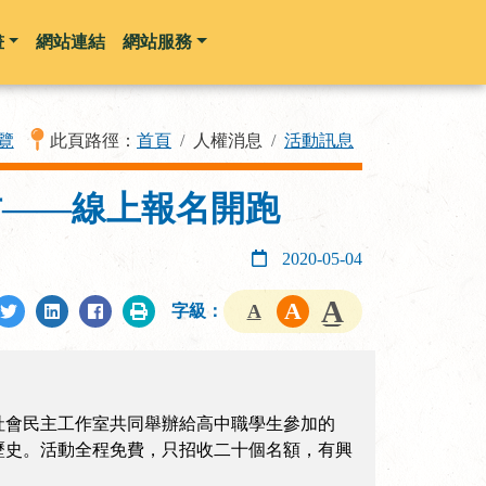
畫
網站連結
網站服務
覽
此頁路徑：
首頁
人權消息
活動訊息
坊——線上報名開跑
2020-05-04
字級：
與社會民主工作室共同舉辦給高中職學生參加的
歷史。活動全程免費，只招收二十個名額，有興