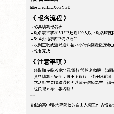
https://reurl.cc/X6GYGE
《 報名流程 》
→認真填寫報名表
→報名表單將在5/13或超過100人以上報名時關
→5/14收到錄取或備取通知
→收到正取或遞補通知後24小時內回覆確定參
→報名完成
《 注意事項 》
．錄取順序將考慮地區/學校/與報名動機，請
．資料填寫不完全，將不予錄取，請仔細看題
．本活動主要聯絡通知將以電子信箱為主，請
．也歡迎五專生報名喔！
----
暑假的高中職/大專院校的自由人權工作坊報名