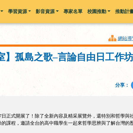
學習資源
影音資源
專家名單
校園推動
推動計
跳到主要內容
網站導
室】孤島之歌–言論自由日工作
分享：
4月7日正式開展了！除了全新內容及精采展覽外，還特別和哲學
燥的課程，邀請全台的高中職學生一起來哲學思辨與了解台灣的