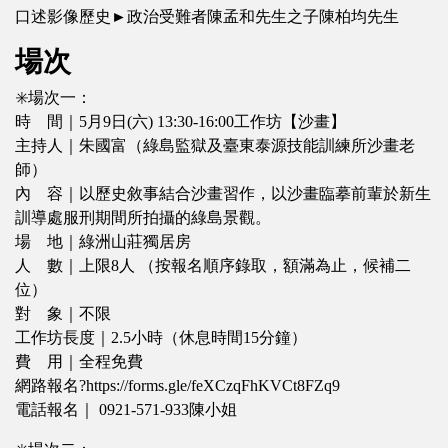
口述影像歷史►政治受難者陳孟和先生之子陳柏均先生
場次
✳️場次一：
時 間｜5月9日(六) 13:30-16:00工作坊【沙畫】
主持人｜朱國富（綠島監獄及臺東泰源技能訓練所沙畫老
師）
內 容｜以歷史敘事結合沙畫習作，以沙畫臨摹前輩於新生
訓導處服刑期間所拍攝的綠島景觀。
場 地｜綠洲山莊獨居房
人 數｜上限8人 （按報名順序錄取，額滿為止，候補二
位）
對 象｜不限
工作坊長度｜2.5小時（休息時間15分鐘）
費 用｜全程免費
網路報名?https://forms.gle/feXCzqFhKVCt8FZq9
電話報名｜ 0921-571-933陳小姐