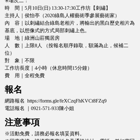
✳️場次二：
時 間｜5月10日(日) 13:30-17:30工作坊【刺繡】
主持人｜侯怡亭（2020綠島人權藝術季參展藝術家）
內 容｜以刺繡結合綠島老相片，將輸出的黑白歷史相片為
基底，以想像式的方式局部刺繡上色。
場 地｜綠洲山莊獨居房
人 數｜上限8人 （按報名順序錄取，額滿為止，候補二
位）
對 象｜不限
工作坊長度｜4小時（休息時間15分鐘）
費 用｜全程免費
報名
網路報名 https://forms.gle/feXCzqFhKVCt8FZq9
電話報名 ｜0921-571-933陳小姐
注意事項
※活動免費，請務必報名填妥資料。