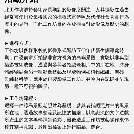
此工作坊源於藝術家長期對於影像之關注，尤其攝影在過去
經常被使用於集權國家的樣板式宣傳照及代理社會真實作為
歷史的見證。而此工作坊目的在於擴展對於影像及歷史的想
像。
►進行方式：
工作坊以多樣形貌的影像形式迴訪五〇年代新生訓導處時
期，白恐前輩所拍攝非官方視角的島嶼景觀，實驗以非典型
攝影技術成像，透過與參與者指認老相片中的所在地，將身
體經驗結合另一種影像技藝及現成物例如植物纖維、海砂、
刺繡材料等，應用於再製影像工作坊。召喚內在記憶並呈現
另一種不可視的圖景。
►工作坊流程：
選擇一件綠島景觀老照片為基礎，參與者指認照片中的風景
所在地，透過故事交流及記憶的描繪，以意識流的文字遊戲
所產生的文本再轉譯到色彩，最後透過工作坊技藝操作來傳
達其精神意識，於輸出檔案上進行臨摹、縫合。