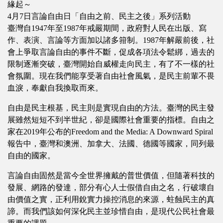
緣起～
4月7日言論自由日「自由之前、民主之後」系列活動
臺灣自1947年至1987年戒嚴期間，政府對人民在出版、寫
作、表演、言論等方面加以諸多箝制。1987年解嚴前後，社
會上爭取言論自由的事件不斷，促成各項法令鬆綁，過去的
限制逐漸突破，臺灣開始自威權走向民主，有了不一樣的社
會氛圍。現在我們能享受著自由社會風氣，是民主前輩不畏
血淚，奉獻自我換取而來。
自由是民主根基，民主則是實現自由的方法。臺灣的民主發
展雖然短短不到半世紀，卻是國際社會重要的指標。自由之
家在2019年公布的Freedom and the Media: A Downward Spiral
報告中，臺灣和澳洲、加拿大、法國、德國等國家，同列最
自由的國家。
言論自由固然是當今全世界擁戴的普世價值，但隨著科技的
發展、網路的發達，部分有心人士假借自由之名，行破壞自
由價值之實，正利用銳實力操控消息的來源，蛀蝕民主的真
諦。而我們該如何深化民主並珍惜自由，是現代公民社會最