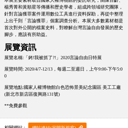
本展主要素材取自國家人權博物館的委託研究，由陳百齡、
楊秀菁和黃順星等傳播和歷史學者，組成跨領域研究團隊，
針對言論獲罪案件運用數位工具進行資料探勘，再從中整理
上出千則「言論獲罪」個案調查分析。本展大多數素材都是
首次對外公開的檔案史料，對瞭解台灣言論自由發展的歷史
腳步，應該有所助益。
展覽資訊
展覽名稱:「銬!我被抓了?!」2020言論自由日特展
展覽時間: 2020/4/7-12/13，每週二至週日，上午9:00-下午5:0
0
展覽地點:國家人權博物館白色恐怖景美紀念園區 美工工廠
(新北市新店區復興路131號)
**免費參觀
相關網站 :
網站連結(另開新視窗)