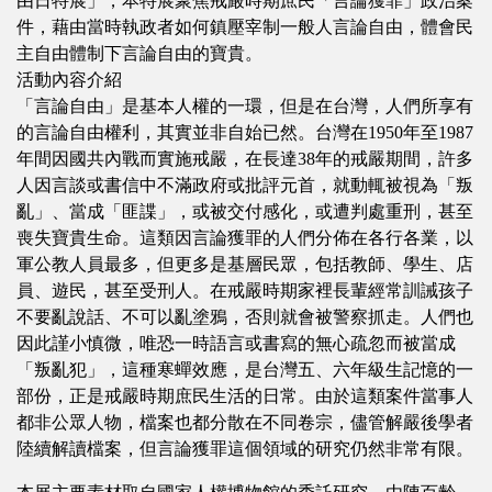
由日特展」，本特展聚焦戒嚴時期庶民「言論獲罪」政治案
件，藉由當時執政者如何鎮壓宰制一般人言論自由，體會民
主自由體制下言論自由的寶貴。
活動內容介紹
「言論自由」是基本人權的一環，但是在台灣，人們所享有
的言論自由權利，其實並非自始已然。台灣在1950年至1987
年間因國共內戰而實施戒嚴，在長達38年的戒嚴期間，許多
人因言談或書信中不滿政府或批評元首，就動輒被視為「叛
亂」、當成「匪諜」，或被交付感化，或遭判處重刑，甚至
喪失寶貴生命。這類因言論獲罪的人們分佈在各行各業，以
軍公教人員最多，但更多是基層民眾，包括教師、學生、店
員、遊民，甚至受刑人。在戒嚴時期家裡長輩經常訓誡孩子
不要亂說話、不可以亂塗鴉，否則就會被警察抓走。人們也
因此謹小慎微，唯恐一時語言或書寫的無心疏忽而被當成
「叛亂犯」，這種寒蟬效應，是台灣五、六年級生記憶的一
部份，正是戒嚴時期庶民生活的日常。由於這類案件當事人
都非公眾人物，檔案也都分散在不同卷宗，儘管解嚴後學者
陸續解讀檔案，但言論獲罪這個領域的研究仍然非常有限。