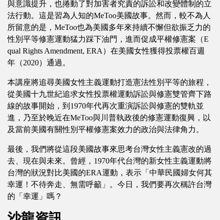
與意識提升，也捲動了對加害者究責的訴訟和改變體制的立
法行動。這是習為人知的MeToo美國故事。然而，較不為人
所留意的是，MeToo也為美國多年來持續不懈但欲振乏力的
性別平等修憲運動猛力踩下油門，進而促成平權修憲案（E
qual Rights Amendment, ERA）在美國女性獲得投票權百週
年（2020）通過。
本講座將追尋美國女性主義運動打造憲法性別平等的旅程，
從美國十九世紀追求女性投票權運動訴訟與修憲雙管齊下路
線的故事開始，到1970年代再次重演訴訟與修憲的雙軌並
進，乃至於晚近在MeToo與川普執政後的修憲運動復興，以
及當前美國有關性別平權修憲案效力的政治與法律角力。
最後，我們將從這段美國故事來思考台灣女性主義憲改的過
去、現在與未來。曾經，1970年代台灣的新女性主義運動將
台灣的狀況對比美國的ERA運動，表示「中華民國婦女何其
幸運！不待奔走、無需呼籲」。今日，我們要再次稱許台灣
的「幸運」嗎？
沙龍資訊