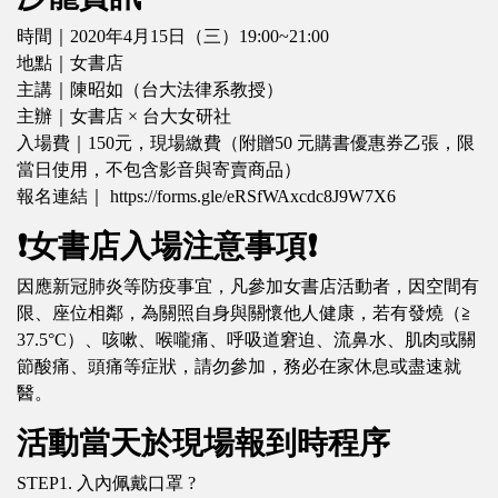
時間｜2020年4月15日（三）19:00~21:00
地點｜女書店
主講｜陳昭如（台大法律系教授）
主辦｜女書店 × 台大女研社
入場費｜150元，現場繳費（附贈50 元購書優惠券乙張，限
當日使用，不包含影音與寄賣商品）
報名連結｜ https://forms.gle/eRSfWAxcdc8J9W7X6
❗女書店入場注意事項❗
因應新冠肺炎等防疫事宜，凡參加女書店活動者，因空間有
限、座位相鄰，為關照自身與關懷他人健康，若有發燒（≧
37.5°C）、咳嗽、喉嚨痛、呼吸道窘迫、流鼻水、肌肉或關
節酸痛、頭痛等症狀，請勿參加，務必在家休息或盡速就
醫。
活動當天於現場報到時程序
STEP1. 入內佩戴口罩 ?