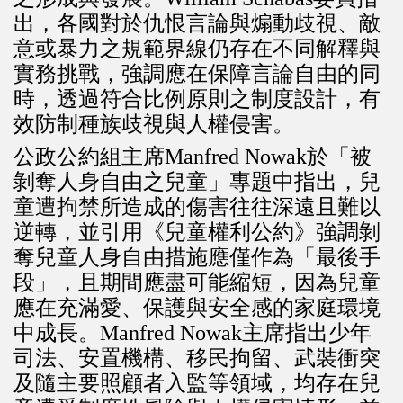
出，各國對於仇恨言論與煽動歧視、敵
意或暴力之規範界線仍存在不同解釋與
實務挑戰，強調應在保障言論自由的同
時，透過符合比例原則之制度設計，有
效防制種族歧視與人權侵害。
公政公約組主席Manfred Nowak於「被
剝奪人身自由之兒童」專題中指出，兒
童遭拘禁所造成的傷害往往深遠且難以
逆轉，並引用《兒童權利公約》強調剝
奪兒童人身自由措施應僅作為「最後手
段」，且期間應盡可能縮短，因為兒童
應在充滿愛、保護與安全感的家庭環境
中成長。Manfred Nowak主席指出少年
司法、安置機構、移民拘留、武裝衝突
及隨主要照顧者入監等領域，均存在兒