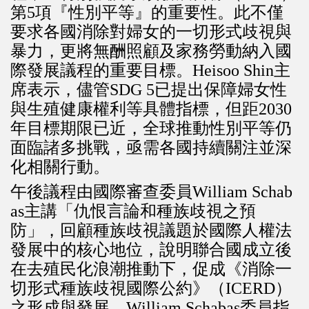
第5項『性別平等』的重要性。此不僅
要求各國消除對婦女的一切形式歧視與
暴力，更將無酬照顧及家務勞動納入國
際發展議程的重要目標。Heisoo Shin主
席表示，儘管SDG 5已提出保障婦女性
與生殖健康權利等具體指標，但距2030
年目標期限已近，全球推動性別平等仍
面臨諸多挑戰，亟需各國持續關注並深
化相關行動。
午後議程由國際審查委員William Schab
as主講「仇恨言論和種族歧視之預
防」，回顧種族歧視議題於國際人權法
發展中的核心地位，說明聯合國成立後
在去殖民化浪潮推動下，促成《消除一
切形式種族歧視國際公約》（ICERD）
之形成與發展。William Schabas委員指