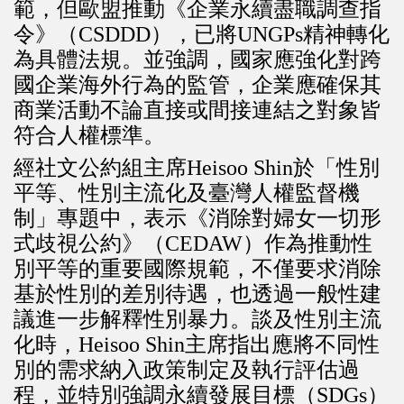
範，但歐盟推動《企業永續盡職調查指
令》（CSDDD），已將UNGPs精神轉化
為具體法規。並強調，國家應強化對跨
國企業海外行為的監管，企業應確保其
商業活動不論直接或間接連結之對象皆
符合人權標準。
經社文公約組主席Heisoo Shin於「性別
平等、性別主流化及臺灣人權監督機
制」專題中，表示《消除對婦女一切形
式歧視公約》（CEDAW）作為推動性
別平等的重要國際規範，不僅要求消除
基於性別的差別待遇，也透過一般性建
議進一步解釋性別暴力。談及性別主流
化時，Heisoo Shin主席指出應將不同性
別的需求納入政策制定及執行評估過
程，並特別強調永續發展目標（SDGs）