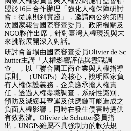
國家人權委員會與人權公約施行監督聯
盟於16日合作辦理「強化人權保障研討
會：從原則到實踐」，邀請兩公約第四
次國家報告國際審查委員、政府機關及
NGO夥伴出席，針對臺灣人權現況與未
來挑戰展開深入對話。
研討會首場由國際審查委員Olivier de Sc
hutter主講「人權影響評估與盡職調
查」，以「聯合國工商企業與人權指導
原則」（UNGPs）為核心，說明國家負
有人權保護義務，企業應承擔人權責
任，透過人權盡職調查，系統性識別、
預防及減緩其營運及供應鏈可能造成之
負面人權影響，同時在發生侵害時提供
有效救濟。Olivier de Schutter委員指
出，UNGPs雖屬不具強制力的軟法規