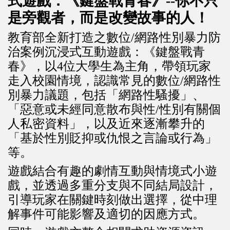
式遊戲：《鍵盤戰青春》--你不只
是旁觀者，而是改變故事的人！
教育部全新打造之數位/網路性別暴力防
治案例沉浸式互動遊戲：《鍵盤戰青
春》，以4位大學生為主角，帶領玩家
走入校園情境，認識常見的數位/網路性
別暴力議題，包括「網路性騷擾」、
「惡意或未經同意散布與性/性別有關個
人私密資料」，以及近來逐漸攀升的
「基於性別貶抑或仇恨之言論或行為」
等。
遊戲結合有趣的劇情互動與情境式小遊
戲，並透過多重分支與不同結局設計，
引導玩家在關鍵時刻做出選擇，從中理
解事件可能影響及適切的因應方式。