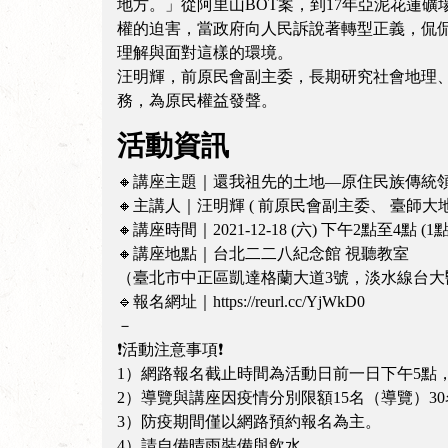
地方。」從阿里山BOT案，到17年亞泥花蓮
權的迫害，當政府向人民訴說著轉型正義，侃
理解與面對這樣的環境。
汪明輝，前原民會副主委，長期研究社會地理
務，為原民權益發聲。
活動資訊
🔸講座主題｜還我祖先的土地—原住民族傳統
🔸主講人｜汪明輝 ( 前原民會副主委、 臺師
🔸講座時間｜2021-12-18 (六) 下午2點至4點 
🔸講座地點｜台北二二八紀念館 視聽教室
（臺北市中正區凱達格蘭大道3號，淡水線台大
🔹報名網址｜https://reurl.cc/YjWkD0
－
❗活動注意事項❗
1）網路報名截止時間為活動日前一日下午5點
2）導覽與講座因疫情分別限額15名（導覽）
3）防疫期間僅以網路預約報名為主。
4）請自備晴雨裝備與飲水。