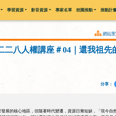
學習資源
影音資源
專家名單
校園推動
推動計
跳到主要內容
網站導
二二八人權講座＃04｜還我祖先
分享：
家發展的核心地區，但隨著時代變遷，資源日漸短缺，「現今自