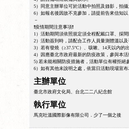
5）同意主辦單位可於活動中拍照及錄影，拍
6）如報名後因故不克參加，請提前告來信知
－
❗疫情期間注意事項❗
1）活動期間須依照規定須全程配戴口罩、採
2）活動簽到時，請配合工作人員量測體溫以
3）若有發燒（≥37.5°C）、咳嗽、14天
4）因應臺北市政府最新的防疫政策，參與本
5) 若未能相關防疫措施者，活動單位有權拒絕
6）如有其他未說明之處，依當日活動現場宣布
主辦單位
臺北市政府文化局、台北二二八紀念館
執行單位
馬克吐溫國際影像有限公司．少了一個之後