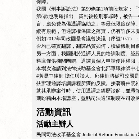
保障。
我國《刑事訴訟法》第99條第1項前段規定：
第6款也明確指出，審判被控刑事罪時，被告
言，應免費為備通譯協助之」等最低限度保障
縱有規範，但通譯權保障之落實，仍有許多未
例如2017年司改國是會議曾決議（序號10
否均已確實翻譯，翻譯品質如何，檢驗機制目
另一方面，我國關於通譯人員的培訓制度、認
料庫僅供機關團體、通譯員個人申請使用權限
本場次邀請到法律扶助基金會北部專職律師中心主
#黃昱中律師 擔任與談人。邱律師將從司改國
扶辦理通譯培訓課程所獲的反饋。接著將由阮
就其承辦案件時，使用通譯之經歷談起，並帶
期盼藉由本場講座，盤點司法通譯制度在司改
活動資訊
活動主辦人
民間司法改革基金會 Judicial Reform Foun