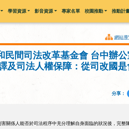
學習資源
影音資源
專家名單
校園推動
推動計
跳到主要內容
網站導
民間司法改革基金會 台中辦公室】
通譯及司法人權保障：從司改國是
分享：
利害關係人能否於司法程序中充分理解自身面臨的狀況後，完整