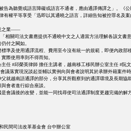
「被告為聽覺或語言障礙或語言不通者，應由通譯傳譯之」。《公民
一律有權平等享受「迅即以其通曉之語言，詳細告知被控罪名及案
。
竟之業——
-7）：「相關司法文書應提供不通曉中文之人適當方法理解各該文
前仍付之闕如。
證標準及使用通譯流程、費用至今沒有統一的規範，即便內政部
，實際使用率則不得而知。
任 #邱榮英律師 擔任主講者，越南移工移民辦公室主任 #阮文
是會議落實現況談起並輔以實例向與會者說明其於承辦外籍案件
神父就越南語通譯的部分，分享其所觀察到的通譯環境及長期協
領與會者進行綜合座談。
國是會議後的改變，並能一同找尋使司法通譯制度更趨完備的解
dation 和民間司法改革基金會 台中辦公室