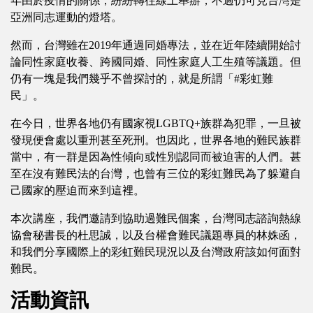
年由於疫情的關係，紛紛轉往線上舉辦，不過仍可見台灣是
亞洲同志運動的燈塔。
然而，台灣雖在2019年通過同婚專法，並在近年陸續開始討
論同性家庭收養、跨國同婚、同性家庭人工生殖等議題。但
仍有一塊是我們幾乎不曾探討的，就是所謂「#彩虹難
民」。
在今日，世界各地仍有國家視LGBTQ+族群為犯罪，一旦被
發現便會處以重刑甚至死刑。也因此，世界各地的難民族群
當中，有一群是因為性傾向或性別認同而被迫害的人們。甚
至在沒有難民法的台灣，也曾有三位的彩虹難民為了躲避自
己國家的壓迫而來到這裡。
本次講座，我們邀請到協助過難民個案，台灣同志諮詢熱線
協會秘書長的杜思誠，以及台權會難民議題專員的林姝函，
和我們分享國際上的彩虹難民現況以及台灣政府該如何面對
難民。
活動資訊