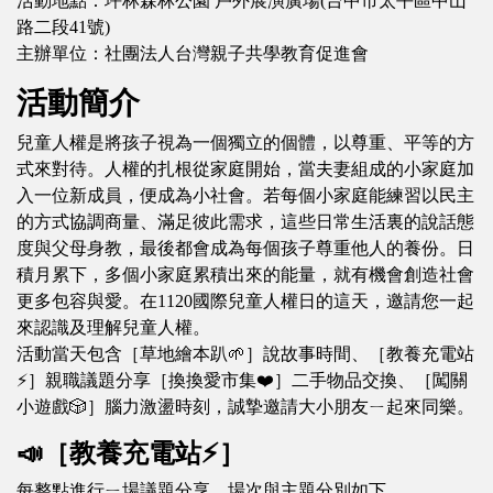
活動地點：坪林森林公園 戶外展演廣場(台中市太平區中山
路二段41號)
主辦單位：社團法人台灣親子共學教育促進會
活動簡介
兒童人權是將孩子視為一個獨立的個體，以尊重、平等的方
式來對待。人權的扎根從家庭開始，當夫妻組成的小家庭加
入一位新成員，便成為小社會。若每個小家庭能練習以民主
的方式協調商量、滿足彼此需求，這些日常生活裏的說話態
度與父母身教，最後都會成為每個孩子尊重他人的養份。日
積月累下，多個小家庭累積出來的能量，就有機會創造社會
更多包容與愛。在1120國際兒童人權日的這天，邀請您一起
來認識及理解兒童人權。
活動當天包含［草地繪本趴🌱］說故事時間、［教養充電站
⚡］親職議題分享［換換愛市集❤️］二手物品交換、［闖關
小遊戲🎲］腦力激盪時刻，誠摯邀請大小朋友ㄧ起來同樂。
📣［教養充電站⚡］
每整點進行ㄧ場議題分享，場次與主題分別如下。