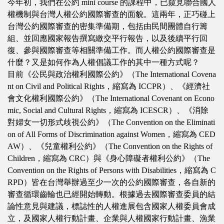
今年初，我們在公約 mini course 的課程中，已窺見聯合國人
權機制與台灣人權公約國際審查的面貌。這兩年，正巧碰上
台灣公約國際審查的密集準備期，包括由民間團體自行籌
組、並回應國家報告撰寫繳交平行報告，以及後續平行回
復、參與國際審查等相關準備工作。而人權公約國際審查是
什麼？又是如何作為人權倡議工作的其中一種方式呢？
目前《公民與政治權利國際公約》（The International Covena
nt on Civil and Political Rights，縮寫為 ICCPR）、《經濟社
會文化權利國際公約》（The International Covenant on Econo
mic, Social and Cultural Rights，縮寫為 ICESCR）、《消除
對婦女一切形式歧視公約》（The Convention on the Eliminati
on of All Forms of Discrimination against Women，縮寫為 CED
AW）、《兒童權利公約》（The Convention on the Rights of
Children，縮寫為 CRC）與《身心障礙者權利公約》（The
Convention on the Rights of Persons with Disabilities，縮寫為 C
RPD）皆在台灣舉辦過至少一次的公約國際審查，各自新的
審查循環齒輪也已經開始轉動。根據過去國際審查委員的結
論性意見與建議，標誌性的人權進展包含國家人權委員會成
立，及國家人權行動計畫、企業與人權國家行動計畫、漁業