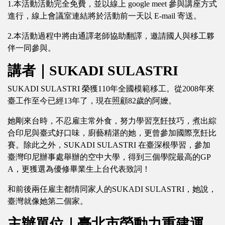
1.本活動活動完全免費，並以線上 google meet 參與講座方式
進行，線上會議室連結將於活動前一天以 E-mail 寄送。
2.本活動過程中將由通譯老師協助翻譯，邀請國人與移工夥
伴一同參與。
講者｜SUKADI SULASTRI
SUKADI SULASTRI 榮獲110年全國模範移工。從2008年來
臺工作至今已經13年了，現在照顧82歲的阿嬤。
她剛來台時，不忍雇主常外食，努力學習烹飪技巧，煮出綜
合印尼與臺式好口味，廚藝精湛的她，更曾參加國際烹飪比
賽。除此之外，SUKADI SULASTRI 在臺深根學習，參加
臺灣印尼辦事處舉辦的空中大學，得到三個學院最高的GP
A，更獲選為優修畢業生上台代表致詞！
和前後兩任雇主都情同家人的SUKADI SULASTRI，她說，
臺灣就像她第二個家。
主辦單位｜臺北市勞動力重建運