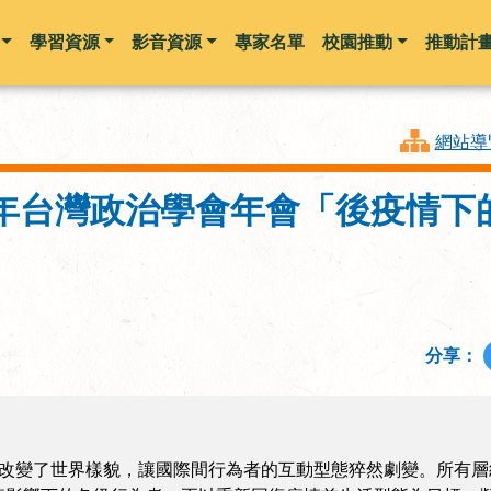
學習資源
影音資源
專家名單
校園推動
推動計
跳到主要內容
網站導
1年台灣政治學會年會「後疫情
分享：
情，瞬間改變了世界樣貌，讓國際間行為者的互動型態猝然劇變。所