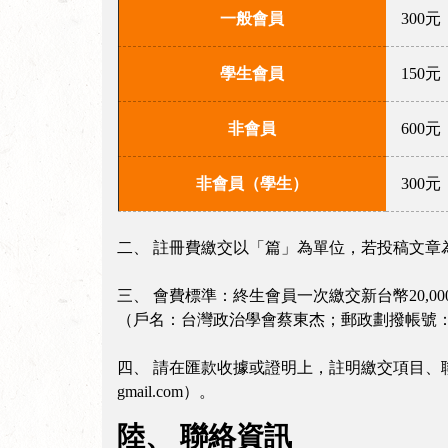
一般會員
300
學生會員
150元
非會員
600
非會員（學生）
300元
二、 註冊費繳交以「篇」為單位，若投稿文章
三、 會費標準：終生會員一次繳交新台幣20,0
（戶名：台灣政治學會蔡東杰；郵政劃撥帳號：19
四、 請在匯款收據或證明上，註明繳交項目、聯絡電
gmail.com）。
陸、 聯絡資訊