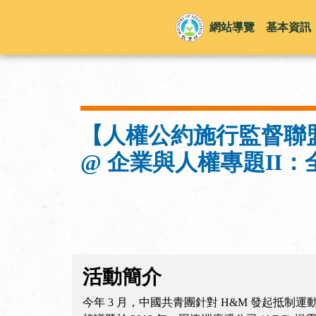
網站導覽
基本資訊
【人權公約施行監督聯盟Co
@ 企業與人權專題II
活動簡介
今年 3 月，中國共青團針對 H&M 發起