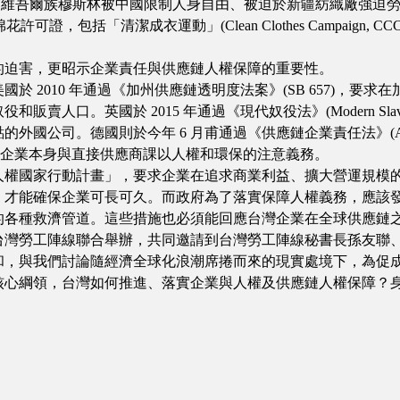
) 揭露維吾爾族穆斯林被中國限制人身自由、被迫於新疆紡織廠強迫勞動
疆發放良好棉花許可證，包括「清潔成衣運動」(Clean Clothes Campa
的迫害，更昭示企業責任與供應鏈人權保障的重要性。
 2010 年通過《加州供應鏈透明度法案》(SB 657)，要求
。英國於 2015 年通過《現代奴役法》(Modern Slavery A
則於今年 6 月甫通過《供應鏈企業責任法》(Act on Corporate D
對企業本身與直接供應商課以人權和環保的注意義務。
人權國家行動計畫」，要求企業在追求商業利益、擴大營運規模
保企業可長可久。而政府為了落實保障人權義務，應該發展包含注意義務
的各種救濟管道。這些措施也必須能回應台灣企業在全球供應鏈
台灣勞工陣線聯合舉辦，共同邀請到台灣勞工陣線秘書長孫友聯、
和，與我們討論隨經濟全球化浪潮席捲而來的現實處境下，為促
核心綱領，台灣如何推進、落實企業與人權及供應鏈人權保障？