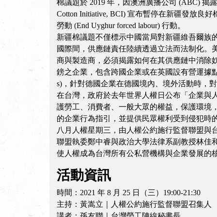
棉議題於 2019 年，因澳洲廣播公司 (ABC
Cotton Initiative, BCI) 宣布暫停在新
勞動 (End Uyghur forced labour) 行動。
新疆棉議題不僅標示中國當局對新疆維吾爾族
國際間，供應鏈責任陸續透過立法而法制化。美國於
商與製造商，必須揭露如何在其供應鏈中消除奴役和販賣人口
鎊之企業，包含跨國企業或在英國設有營運據點的外國公司。德國
s)，針對德國企業在德國境內、境外活動時，
在台灣，政府於去年世界人權日公布「企業與
護勞工、消費者、一般大眾的權益，保護環境，才能確
的企業行為指引，並提供民眾權利受到侵犯時
八月人權星期三，由人權公約施行監督聯盟與
聯盟執委鄭中睿與政治大學法律系副教授林佳
使人權成為台灣所有公私營機構與企業發展的
活動資訊
時間：2021 年 8 月 25 日（三）19:00-21:30
主持：黃嵩立｜人權公約施行監督聯盟召集人
講者：孫友聯｜台灣勞工陣線秘書長