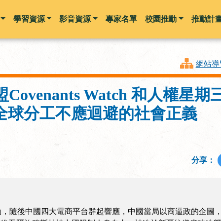
學習資源
影音資源
專家名單
校園推動
推動計
跳到主要內容
網站導
venants Watch 和人權星
：全球分工不應迴避的社會正義
分享：
抵制運動，隨後中國四大電商平台群起響應，中國當局以商逼政的企