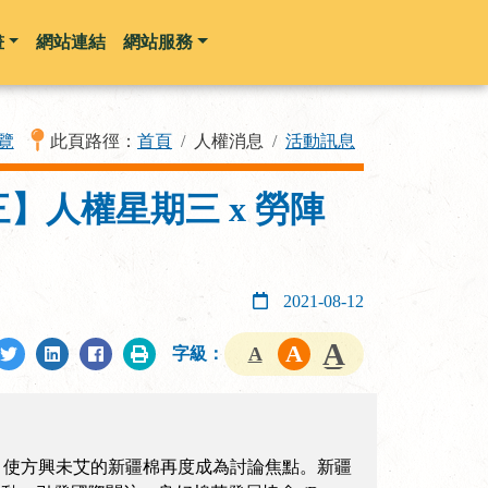
畫
網站連結
網站服務
覽
此頁路徑：
首頁
人權消息
活動訊息
期三】人權星期三 x 勞陣
2021-08-12
字級：
圖，使方興未艾的新疆棉再度成為討論焦點。新疆