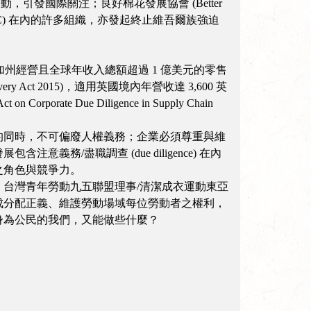
，引發國際關注；良好棉花發展協會 (Better
ign, CCC) 在內的許多組織，亦發起終止維吾爾族強迫
在加州經營且全球年收入總額超過 1 億美元的零售
ct 2015)，適用英國境內年營收達 3,600 英
ue Diligence in Supply Chain
的同時，不可偏廢人權義務；企業必須尊重與維
/盡職調查 (due diligence) 在內
之角色與競爭力。
台灣青年勞動九五聯盟理事/清潔成衣運動東亞
成分配正義、維護勞動場域每位勞動者之權利，
身為公民的我們，又能做些什麼？