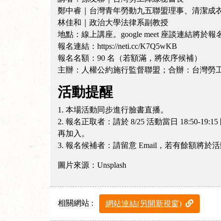
鄭中睿｜台灣青年勞動九五聯盟理事、清潔成
林佳和｜政治大學法律系副教授
地點：線上講座。google meet 座談連結將於報
報名連結：https://neti.cc/K7Q5wKB
報名名額：90 名（若額滿，將依序候補）
主辦：人權公約施行監督聯盟；合辦：台灣勞
活動提醒
1. 本場活動同步進行臉書直播。
2. 報名正取者：請於 8/25 活動當日 18:
再加入。
3. 報名候補者：請留意 Email，若有餘額將於活
圖片來源：Unsplash
相關網站 :
網站連結(另開新視窗)