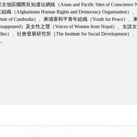
遺址網絡（Asian and Pacific Sites of Conscie
stan Human Rights and Democracy Organisatio
titute of Cambodia）、柬埔寨和平青年組織（Youth for Pea
he Disappeared）及女性之聲（Voices of Women from Nepal）、
c Studies）、社會發展研究所（The Institute for Social Develop
.