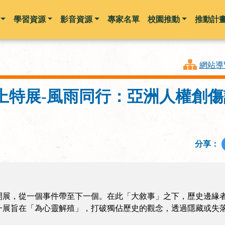
學習資源
影音資源
專家名單
校園推動
推動計
跳到主要內容
網站導
上特展-風雨同行：亞洲人權創傷
分享：
開展，從一個事件帶至下一個。在此「大敘事」之下，歷史邊緣
一展旨在「為心靈解殖」，打破獨佔歷史的觀念，透過隱藏或失