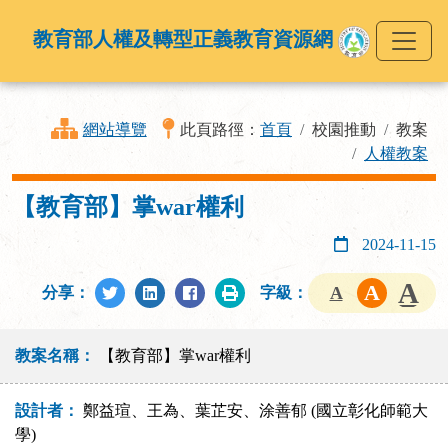
教育部人權及轉型正義教育資源網
網站導覽
此頁路徑：
首頁
校園推動
教案
人權教案
【教育部】掌war權利
2024-11-15
分享：
字級：
教案名稱：
【教育部】掌war權利
設計者：
鄭益瑄、王為、葉芷安、涂善郁 (國立彰化師範大
學)