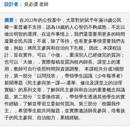
設計者：
吳必濃 老師
摘要：
在2022年的公投案中，大眾對於賦予年滿18歲公民
權一案普遍不支持，認為18歲的人心智仍不夠成熟，不足以
做出明智的選擇。在這件事情上，我們還需要用更多的時間
凝聚全民共識；不過，除了等待，也有更多事情需要我們去
做，例如：將民主參與和自治向下扎根。 因此，本課程設
計，旨在實作。可以「小做」，重演別人已經做完的質詢；
也可以「大做」，實際擬稿並質詢校內師長。課堂上的運
用，教師可自行依照時間與資源調整。 本課程共分成3個部
分，第一部分「以問找答」，帶領學生認識《少年報導者》
新聞專題《民主參與第一課──選舉、修法及課堂上的治理
實驗》的系列文章，了解與民主參與和自治的重要概念與議
題。第二部分「立委換你當」，帶領學生透過其他學生的實
作經驗，了解並學習立委如何質詢。第三部分「校園我作
主」，希望學生能共同擬題，並實際邀請師長參與，培養孩
子的民主參與、自治能力，累積經驗。