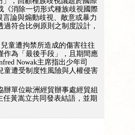
之預防」，回顧種族歧視議題於國際
成《消除一切形式種族歧視國際
對於仇恨言論與煽動歧視、敵意或暴力
透過符合比例原則之制度設計，
出，兒童遭拘禁所造成的傷害往往
僅作為「最後手段」，且期間應
d Nowak主席指出少年司
兒童遭受制度性風險與人權侵害
協辦單位歐洲經貿辦事處經貿組
人約盟主任黃嵩立共同發表結語，並期