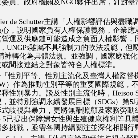
委員、政府機關及NGO夥伴出席，針對臺
er de Schutter主講「人權影響評估
為核心，說明國家負有人權保護義務，企業
其營運及供應鏈可能造成之負面人權影響，
tter委員指出，UNGPs雖屬不具強制力的軟法
GPs精神轉化為具體法規。並強調，國家應強
接或間接連結之對象皆符合人權標準。
Shin於「性別平等、性別主流化及臺灣人權
AW）作為推動性別平等的重要國際規範，
性別暴力。談及性別主流化時，Heisoo 
，並特別強調永續發展目標（SDGs）第
形式歧視與暴力，更將無酬照顧及家務勞動
儘管SDG 5已提出保障婦女性與生殖健康權利等
諸多挑戰，亟需各國持續關注並深化相關行