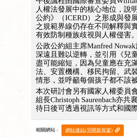
午後議程由國際審查委員Willi
人權法發展中的核心地位，說
公約》（ICERD）之形成與發展
之規範界線仍存在不同解釋與
有效防制種族歧視與人權侵害
公政公約組主席Manfred 
深遠且難以逆轉，並引用《兒
盡可能縮短，因為兒童應在充滿愛
法、安置機構、移民拘留、武
情形，並呼籲每個孩子都不該
本次研討會另有國家人權委員
組長Christoph Saure
待日後可透過視訊等方式和國
相關網站 :
網站連結(另開新視窗)