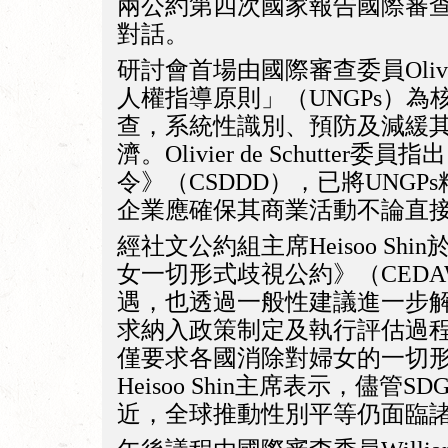
兩公約第四次國家報告國際審查
對話。
研討會首場由國際審查委員Olivi
人權指導原則」（UNGPs）
查，系統性識別、預防及減緩
濟。Olivier de Schu
令》（CSDDD），已將UN
企業應確保其商業活動不論直
經社文公約組主席Heisoo 
女一切形式歧視公約》（CED
遇，也透過一般性建議進一步解釋
求納入政策制定及執行評估過程
僅要求各國消除對婦女的一切
Heisoo Shin主席表示，
近，全球推動性別平等仍面臨