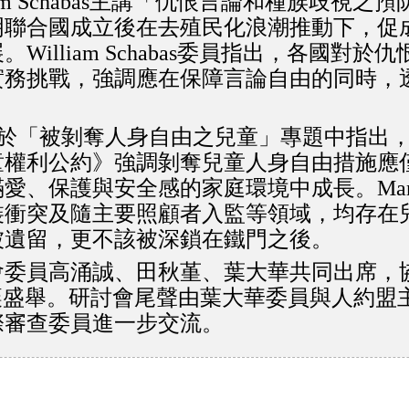
am Schabas主講「仇恨言論和種族歧視
明聯合國成立後在去殖民化浪潮推動下，促
。William Schabas委員指出，各國
實務挑戰，強調應在保障言論自由的同時，
。
Nowak於「被剝奪人身自由之兒童」專題中指
童權利公約》強調剝奪兒童人身自由措施應
、保護與安全感的家庭環境中成長。Manfre
裝衝突及隨主要照顧者入監等領域，均存在
被遺留，更不該被深鎖在鐵門之後。
會委員高涌誠、田秋堇、葉大華共同出席，
nbach亦共襄盛舉。研討會尾聲由葉大華委員與
際審查委員進一步交流。