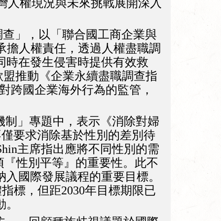
灣人權現況與未來挑戰展開深入
與盡職調查」，以「聯合國工商企業與
應承擔人權責任，透過人權盡職調
同時在發生侵害時提供有效救
規範，但歐盟推動《企業永續盡職調查指
化對跨國企業海外行為的監管，
監督機制」專題中，表示《消除對婦
不僅要求消除基於性別的差別待
Shin主席指出應將不同性別的需
5項『性別平等』的重要性。此不
納入國際發展議程的重要目標。
具體指標，但距2030年目標期限已
動。